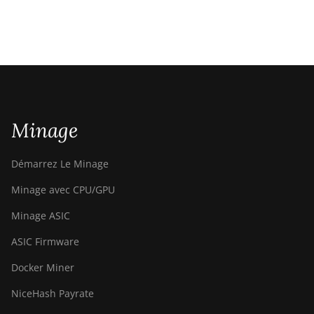
Minage
Démarrez Le Minage
Minage avec CPU/GPU
Minage ASIC
ASIC Firmware
Docker Miner
NiceHash Payrate