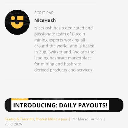
ÉCRIT PAR
NiceHash
NiceHash has a dedicated and
passionate team of Bitcoin
mining experts working all
around the world, and is based
in Zug, Switzerland. We are the
leading hashrate marketplace
for mining and hashrate
derived products and services.
Guides & Tutoriels
,
Produit Mises à jour
|
Par Marko Tarman
|
23 Jul 2026