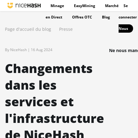
Minage
EasyMining
Marché
Se
en Direct
Offres OTC
Blog
connecter
Nous
Page d'accueil du blog
Presse
By NiceHash |
16 Aug 2024
Ne nous manq
Changements
dans les
services et
l'infrastructure
de NiceHash