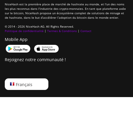
NiceHash est la première place de marché de hashrate au monde, et l'un des noms
les plus reconnus dans l'industrie des crypto-monnaies. En tant que plateforme axée
sur le bitcoin, NiceHash propose un écosystème complet de solutions de minage et
de hashrate, dans le but d’accélérer l’adoption du bitcoin dans le monde entier.
© 2014 - 2026 NiceHash AG. All Rights Reserved.
Politique de confidentialité
|
Termes & Conditions
|
Contact
Mobile App
Rejoignez notre communauté !
English
Français
Русский
中文
Deutsch
Português