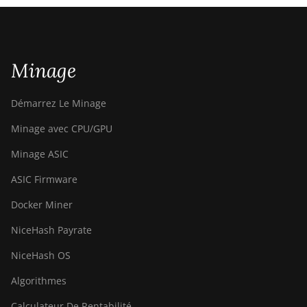
Minage
Démarrez Le Minage
Minage avec CPU/GPU
Minage ASIC
ASIC Firmware
Docker Miner
NiceHash Payrate
NiceHash OS
Algorithmes
Calculateur De Rentabilité