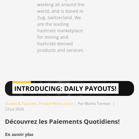
working all around the
world, and is based in
Zug, Switzerland. We
are the leading
hashrate marketplace
for mining and
hashrate derived
products and services.
Guides & Tutoriels
,
Produit Mises à jour
|
Par Marko Tarman
|
23 Jul 2026
Découvrez les Paiements Quotidiens!
En savoir plus