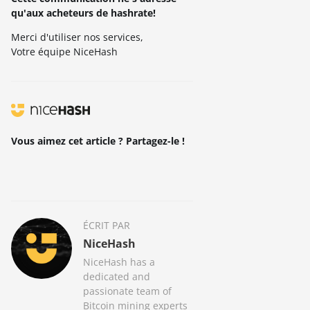
qu'aux acheteurs de hashrate
!
Merci d'utiliser nos services,
Votre équipe NiceHash
Vous aimez cet article ? Partagez-le !
ÉCRIT PAR
NiceHash
NiceHash has a
dedicated and
passionate team of
Bitcoin mining experts