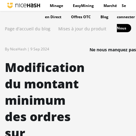
Minage
EasyMining
Marché
Se
en Direct
Offres OTC
Blog
connecter
Nous
Page d'accueil du blog
Mises à jour du produit
By NiceHash |
9 Sep 2024
Ne nous manquez pas
Modification
du montant
minimum
des ordres
sur