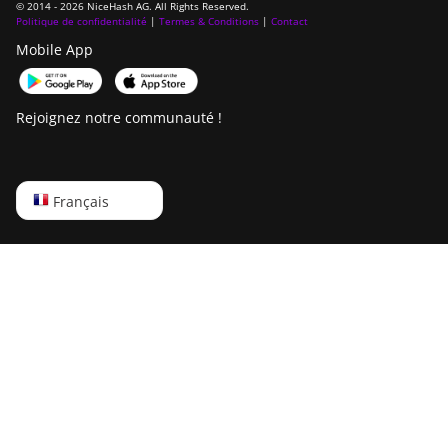
© 2014 - 2026 NiceHash AG. All Rights Reserved.
Politique de confidentialité
|
Termes & Conditions
|
Contact
Mobile App
Rejoignez notre communauté !
English
Français
Русский
中文
Deutsch
Português
Español
Français