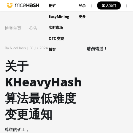
挖矿
登录
加入我们
|
|
EasyMining
更多
实时市场
博客主页
公告
OTC 交易
By NiceHash |
31 Jul 2024
请勿错过！
博客
关于
KHeavyHash
算法最低难度
变更通知
尊敬的矿工，