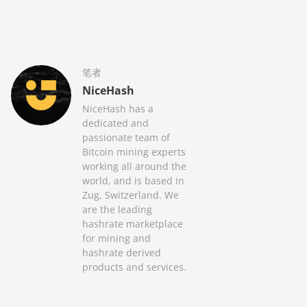
笔者
NiceHash
NiceHash has a
dedicated and
passionate team of
Bitcoin mining experts
working all around the
world, and is based in
Zug, Switzerland. We
are the leading
hashrate marketplace
for mining and
hashrate derived
products and services.