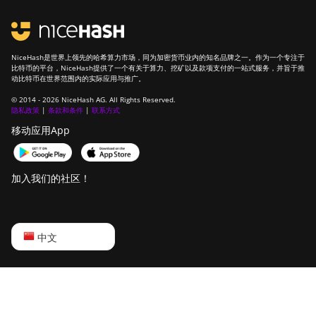
NiceHash是世界上领先的哈希算力市场，同为加密货币业内的知名品牌之一。作为一个专注于
比特币的平台，NiceHash提供了一个有关于算力、挖矿以及款项支付的一站式服务，并旨于推
动比特币在世界范围内的实际应用与推广。
© 2014 - 2026 NiceHash AG. All Rights Reserved.
隐私政策
|
条款和条件
|
联系方式
移动应用App
加入我们的社区！
English
中文
Русский
中文
Deutsch