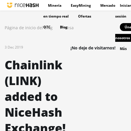
Minería
EasyMining
Mercado
Iniciar
en tiempo real
Ofertas
sesión
OTC
Blog
Úne
Página de inicio del blog
Prensa
nosotros
3 Dec 2019
¡No deje de visitarnos!
Más
Chainlink
(LINK)
added to
NiceHash
Exchange!