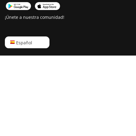
¡Únete a nuestra comunidad!
English
Español
Русский
中文
Deutsch
Português
Español
Français
日本語