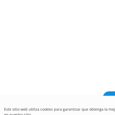
¿Nec
Este sitio web utiliza cookies para garantizar que obtenga la me
en nuestro sitio.