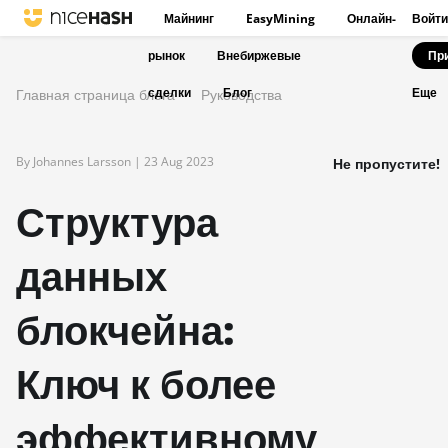
Майнинг
EasyMining
Онлайн-
Войти
рынок
Внебиржевые
Пр
сделки
Блог
Главная страница блога
Руководства
Еще
By Johannes Larsson |
23 Aug 2023
Не пропустите!
Структура
данных
блокчейна:
Ключ к более
эффективному