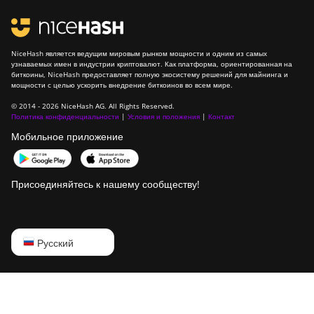
NiceHash является ведущим мировым рынком мощности и одним из самых
узнаваемых имен в индустрии криптовалют. Как платформа, ориентированная на
биткоины, NiceHash предоставляет полную экосистему решений для майнинга и
мощности с целью ускорить внедрение биткоинов во всем мире.
© 2014 - 2026 NiceHash AG. All Rights Reserved.
Политика конфиденциальности
|
Условия и положения
|
Контакт
Мобильное приложение
Присоединяйтесь к нашему сообществу!
English
Русский
Русский
中文