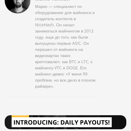
Марко — специалист по
оборудованию для майнинга и
создатель контента в
NiceHash. Он начал
заниматься майнингом в 2012
году, еще до того, как были
выпущены первые ASIC. Он
перешел от майнинга на
видеокартах таких
криптовалют, как BTC и LTC, к
майнингу VTC и DOGE. Его
майнинг-девиз: «У меня 99
проблем, но все дело в плохом
райзере».