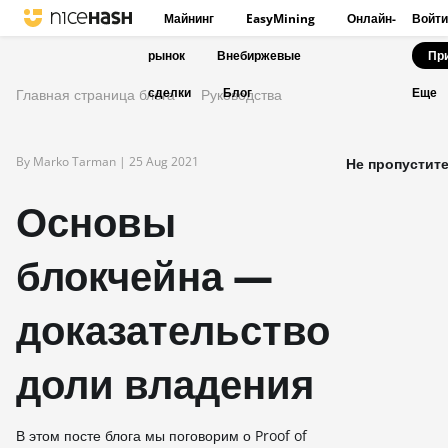
Майнинг
EasyMining
Онлайн-
Войти
рынок
Внебиржевые
Пр
сделки
Блог
Главная страница блога
Руководства
Еще
By Marko Tarman |
25 Aug 2021
Не пропустите
Основы
блокчейна —
доказательство
доли владения
В этом посте блога мы поговорим о Proof of