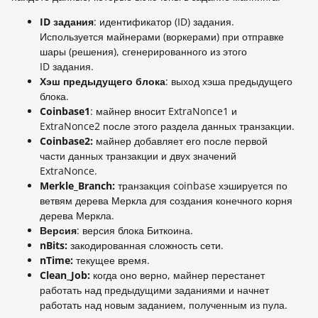
ID задания
: идентификатор (ID) задания.
Используется майнерами (воркерами) при отправке
шары (решения), сгенерированного из этого
ID задания.
Хэш предыдущего блока
: выход хэша предыдущего
блока.
Coinbase1
: майнер вносит ExtraNonce1 и
ExtraNonce2 после этого раздела данных транзакции.
Coinbase2:
майнер добавляет его после первой
части данных транзакции и двух значений
ExtraNonce.
Merkle_Branch:
транзакция coinbase хэшируется по
ветвям дерева Меркла для создания конечного корня
дерева Меркла.
Версия
: версия блока Биткоина.
nBits:
закодированная сложность сети.
n
Time:
текущее время.
Clean_Job:
когда оно верно, майнер перестанет
работать над предыдущими заданиями и начнет
работать над новым заданием, полученным из пула.