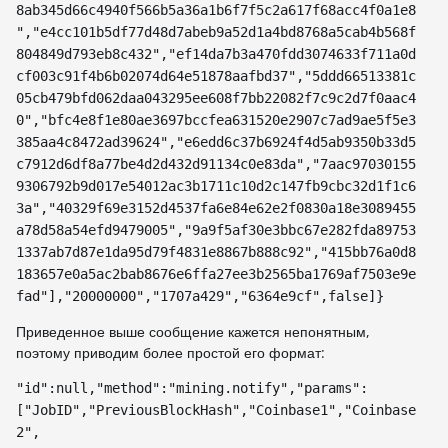
8ab345d66c4940f566b5a36a1b6f7f5c2a617f68acc4f0a1e8
","e4cc101b5df77d48d7abeb9a52d1a4bd8768a5cab4b568f
804849d793eb8c432","ef14da7b3a470fdd3074633f711a0d
cf003c91f4b6b02074d64e51878aafbd37","5ddd66513381c
05cb479bfd062daa043295ee608f7bb22082f7c9c2d7f0aac4
0","bfc4e8f1e80ae3697bccfea631520e2907c7ad9ae5f5e3
385aa4c8472ad39624","e6edd6c37b6924f4d5ab9350b33d5
c7912d6df8a77be4d2d432d91134c0e83da","7aac97030155
9306792b9d017e54012ac3b1711c10d2c147fb9cbc32d1f1c6
3a","40329f69e3152d4537fa6e84e62e2f0830a18e3089455
a78d58a54efd9479005","9a9f5af30e3bbc67e282fda89753
1337ab7d87e1da95d79f4831e8867b888c92","415bb76a0d8
183657e0a5ac2bab8676e6ffa27ee3b2565ba1769af7503e9e
fad"],"20000000","1707a429","6364e9cf",false]}
Приведенное выше сообщение кажется непонятным,
поэтому приводим более простой его формат:
"id":null,"method":"mining.notify","params":
["JobID","PreviousBlockHash","Coinbase1","Coinbase
2",