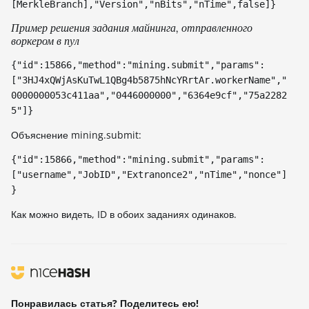
[MerkleBranch],"Version","nBits","nTime",false]}
Пример решения задания майнинга, отправленного
воркером в пул
{"id":15866,"method":"mining.submit","params":
["3HJ4xQWjAsKuTwL1QBg4b5875hNcYRrtAr.workerName","
0000000053c411aa","0446000000","6364e9cf","75a2282
5"]}
Объяснение mining.submit:
{"id":15866,"method":"mining.submit","params":
["username","JobID","Extranonce2","nTime","nonce"]
}
Как можно видеть, ID в обоих заданиях одинаков.
Понравилась статья? Поделитесь ею!