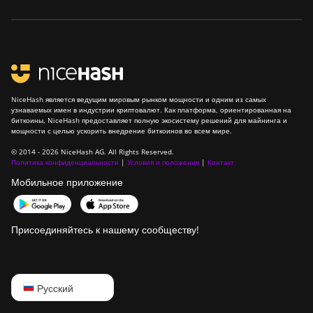
NiceHash является ведущим мировым рынком мощности и одним из самых
узнаваемых имен в индустрии криптовалют. Как платформа, ориентированная на
биткоины, NiceHash предоставляет полную экосистему решений для майнинга и
мощности с целью ускорить внедрение биткоинов во всем мире.
© 2014 - 2026 NiceHash AG. All Rights Reserved.
Политика конфиденциальности
|
Условия и положения
|
Контакт
Мобильное приложение
Присоединяйтесь к нашему сообществу!
English
Русский
Русский