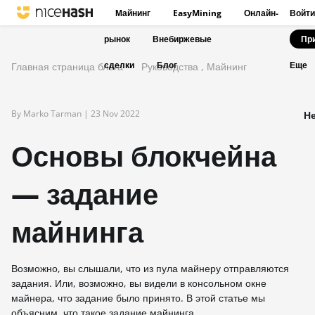
Майнинг
EasyMining
Онлайн-
Войти
рынок
Внебиржевые
Пр
сделки
Блог
Главная страница блога
Руководства
,
Майнинг
Еще
By Marko Tarman |
23 Nov 2022
Не
Основы блокчейна
— задание
майнинга
Возможно, вы слышали, что из пула майнеру отправляются
задания. Или, возможно, вы видели в консольном окне
майнера, что задание было принято. В этой статье мы
объясним, что такое задание майнинга.