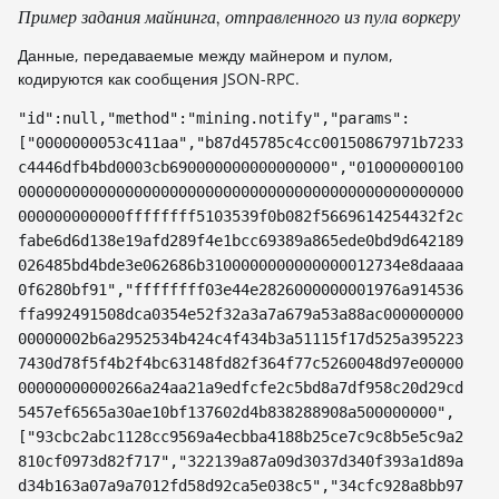
Пример задания майнинга, отправленного из пула воркеру
Данные, передаваемые между майнером и пулом,
кодируются как сообщения JSON-RPC.
"id":null,"method":"mining.notify","params":
["0000000053c411aa","b87d45785c4cc00150867971b7233
c4446dfb4bd0003cb690000000000000000","010000000100
00000000000000000000000000000000000000000000000000
000000000000ffffffff5103539f0b082f5669614254432f2c
fabe6d6d138e19afd289f4e1bcc69389a865ede0bd9d642189
026485bd4bde3e062686b3100000000000000012734e8daaaa
0f6280bf91","ffffffff03e44e2826000000001976a914536
ffa992491508dca0354e52f32a3a7a679a53a88ac000000000
00000002b6a2952534b424c4f434b3a51115f17d525a395223
7430d78f5f4b2f4bc63148fd82f364f77c5260048d97e00000
00000000000266a24aa21a9edfcfe2c5bd8a7df958c20d29cd
5457ef6565a30ae10bf137602d4b838288908a500000000",
["93cbc2abc1128cc9569a4ecbba4188b25ce7c9c8b5e5c9a2
810cf0973d82f717","322139a87a09d3037d340f393a1d89a
d34b163a07a9a7012fd58d92ca5e038c5","34cfc928a8bb97