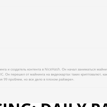
нга и создатель контента в NiceHash. Он начал заниматься майни
IC. Он перешел от майнинга на видеокартах таких криптовалют, как
я 99 проблем, но все дело в плохом райзере».