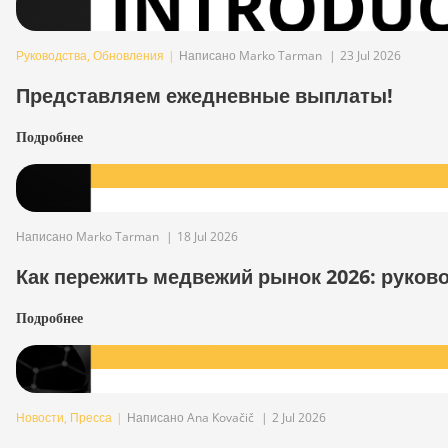
Руководства
,
Обновления
|
Написано Marko Tarman
|
23 Jul 2026
Представляем ежедневные выплаты!
Подробнее
Написано Marko Tarman
|
18 Jul 2026
Как пережить медвежий рынок 2026: руков
Подробнее
Новости
,
Пресса
|
Написано Ana Kovačič
|
2 Jul 2026