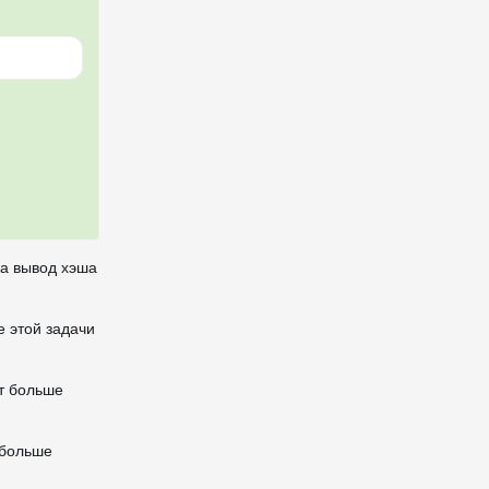
ка вывод хэша
е этой задачи
ет больше
 больше