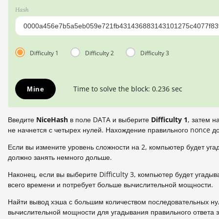
Hash
Difficulty 1
Difficulty 2
Difficulty 3
Time to solve the block: 0.236 sec
Mine
Введите
NiceHash
в поле DATA и выберите
Difficulty 1
, затем 
не начнется с четырех нулей. Нахождение правильного nonce до
Если вы измените уровень сложности на 2, компьютер будет уга
должно занять немного дольше.
Наконец, если вы выберите Difficulty 3, компьютер будет угады
всего времени и потребует больше вычислительной мощности.
Найти вывод хэша с большим количеством последовательных нул
вычислительной мощности для угадывания правильного ответа з