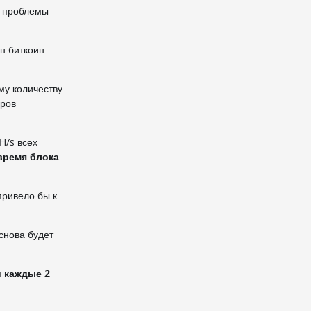
е проблемы
н биткоин
му количеству
еров
H/s всех
время блока
привело бы к
снова будет
и каждые 2