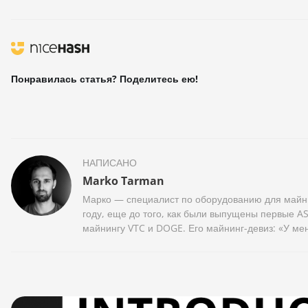
Понравилась статья? Поделитесь ею!
НАПИСАНО
Marko Tarman
Марко — специалист по оборудованию для майни
году, еще до того, как были выпущены первые AS
майнингу VTC и DOGE. Его майнинг-девиз: «У мен