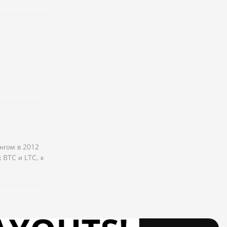
нгом в 2012
 BTC и LTC, к