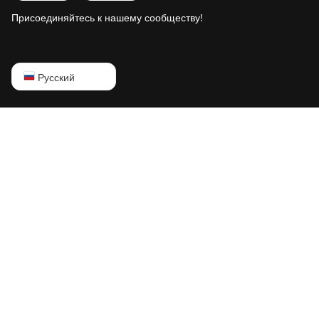
Присоединяйтесь к нашему сообществу!
English
Русский
Русский
中文
Deutsch
Português
Español
Français
日本語