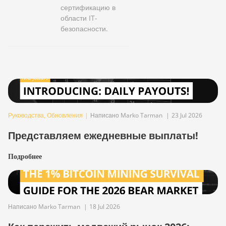
сертификацию в
области IT-
безопасности.
Руководства
,
Обновления
|
Написано Marko Tarman
|
23 Jul 2026
Представляем ежедневные выплаты!
Подробнее
Написано Marko Tarman
|
18 Jul 2026