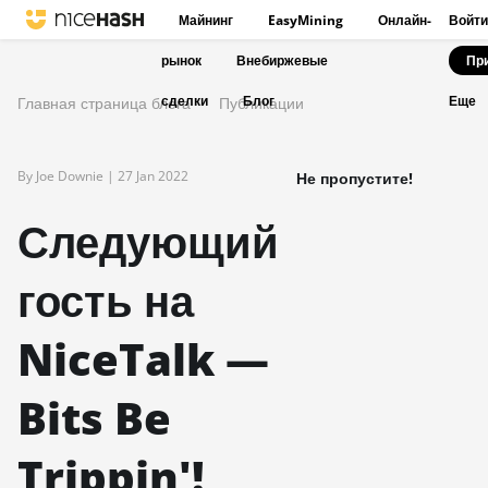
Майнинг
EasyMining
Онлайн-
Войти
рынок
Внебиржевые
Пр
сделки
Блог
Главная страница блога
Публикации
Еще
By Joe Downie |
27 Jan 2022
Не пропустите!
Следующий
гость на
NiceTalk —
Bits Be
Trippin'!