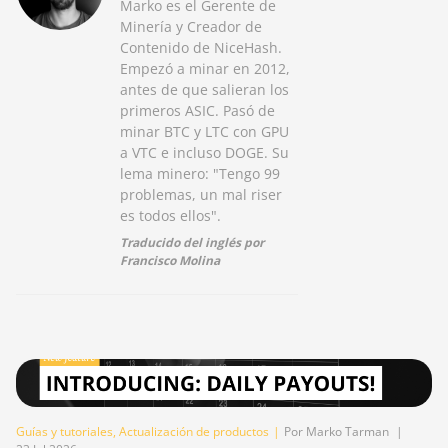
Marko es el Gerente de
Minería y Creador de
Contenido de NiceHash.
Empezó a minar en 2012,
antes de que salieran los
primeros ASIC. Pasó de
minar BTC y LTC con GPU
a VTC e incluso DOGE. Su
lema minero: "Tengo 99
problemas, un mal riser
es todos ellos".
Traducido del inglés por
Francisco Molina
Guías y tutoriales
,
Actualización de productos
|
Por Marko Tarman
|