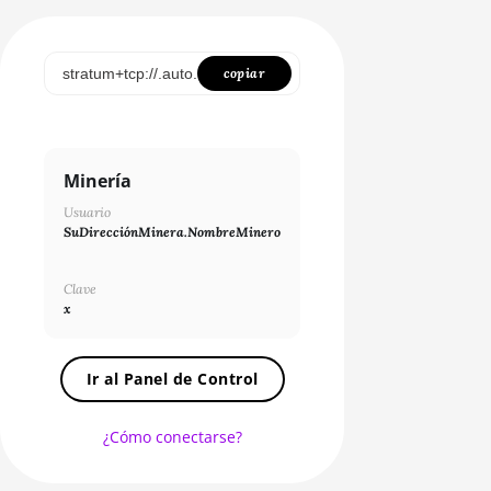
SCRYPT
SHA256ASICBOOST
copiar
SHA256ASICBOOST_USDT
SHA256
Minería
X11
Usuario
NEOSCRYPT
SuDirecciónMinera.NombreMinero
DAGGERHASHIMOTO
Clave
EQUIHASH
x
ZHASH
Ir al Panel de Control
RANDOMXMONERO
EAGLESONG
¿Cómo conectarse?
KAWPOW