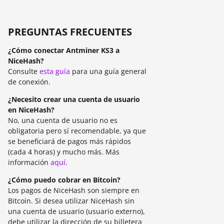
BEAMV3
OCTOPUS
PREGUNTAS FRECUENTES
AUTOLYKOS
¿Cómo conectar Antminer KS3 a
NiceHash?
ETCHASH
Consulte
esta guía
para una guía general
de conexión.
VERUSHASH
¿Necesito crear una cuenta de usuario
KHEAVYHASH
en NiceHash?
No, una cuenta de usuario no es
NEXAPOW
obligatoria pero sí recomendable, ya que
ALEPHIUM
se beneficiará de pagos más rápidos
(cada 4 horas) y mucho más. Más
FISHHASH
información
aquí
.
¿Cómo puedo cobrar en Bitcoin?
Los pagos de NiceHash son siempre en
Bitcoin. Si desea utilizar NiceHash sin
una cuenta de usuario (usuario externo),
debe utilizar la dirección de su billetera