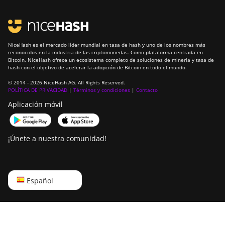
NiceHash es el mercado líder mundial en tasa de hash y uno de los nombres más
reconocidos en la industria de las criptomonedas. Como plataforma centrada en
Bitcoin, NiceHash ofrece un ecosistema completo de soluciones de minería y tasa de
hash con el objetivo de acelerar la adopción de Bitcoin en todo el mundo.
© 2014 - 2026 NiceHash AG. All Rights Reserved.
POLÍTICA DE PRIVACIDAD
|
Términos y condiciones
|
Contacto
Aplicación móvil
¡Únete a nuestra comunidad!
English
Español
Русский
中文