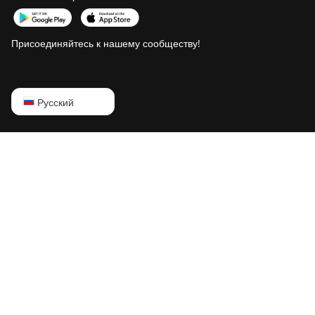
Присоединяйтесь к нашему сообществу!
English
Русский
Русский
中文
Deutsch
Português
Español
Français
日本語