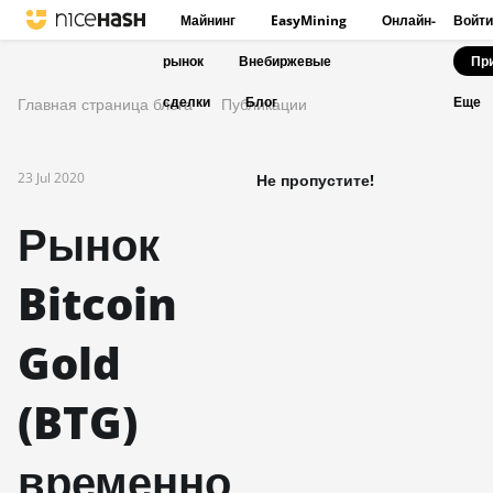
Майнинг
EasyMining
Онлайн-
Войти
рынок
Внебиржевые
Пр
сделки
Блог
Главная страница блога
Публикации
Еще
23 Jul 2020
Не пропустите!
Рынок
Bitcoin
Gold
(BTG)
временно