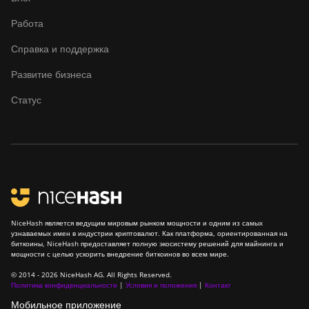
Работа
Справка и поддержка
Развитие бизнеса
Статус
NiceHash является ведущим мировым рынком мощности и одним из самых
узнаваемых имен в индустрии криптовалют. Как платформа, ориентированная на
биткоины, NiceHash предоставляет полную экосистему решений для майнинга и
мощности с целью ускорить внедрение биткоинов во всем мире.
© 2014 - 2026 NiceHash AG. All Rights Reserved.
Политика конфиденциальности
|
Условия и положения
|
Контакт
Мобильное приложение