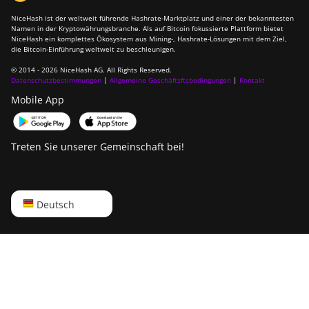
NiceHash ist der weltweit führende Hashrate-Marktplatz und einer der bekanntesten
Namen in der Kryptowährungsbranche. Als auf Bitcoin fokussierte Plattform bietet
NiceHash ein komplettes Ökosystem aus Mining-, Hashrate-Lösungen mit dem Ziel,
die Bitcoin-Einführung weltweit zu beschleunigen.
© 2014 - 2026 NiceHash AG. All Rights Reserved.
Datenschutzbestimmungen
|
Allgemeine Geschäftsftsbedingungen
|
Kontakt
Mobile App
Treten Sie unserer Gemeinschaft bei!
English
Deutsch
Русский
中文
Deutsch
Português