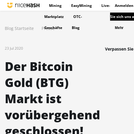
Mining
EasyMining
Live-
Anmelden
Marktplatz
OTC-
Sie sich uns 
Geschäfte
Blog
Blog Startseite
Presse
Mehr
23 Jul 2020
Verpassen Sie 
Der Bitcoin
Gold (BTG)
Markt ist
vorübergehend
geschlossen!