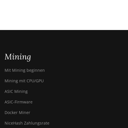
Mining
Mit Mining beginnen
Mining mit CPU/GPU
ASIC Mining
ASIC-Firmware
Docker Miner
NiceHash Zahlungsrate