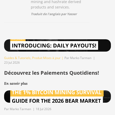
mining and hashrate derived
products and services.
Traduit de l'anglais par Yasser
Guides & Tutoriels
,
Produit Mises à jour
|
Par Marko Tarman
|
23 Jul 2026
Découvrez les Paiements Quotidiens!
En savoir plus
Par Marko Tarman
|
18 Jul 2026