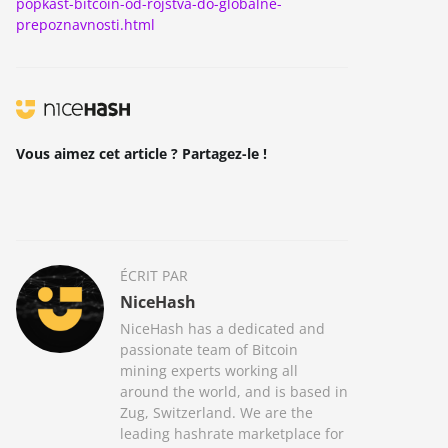
popkast-bitcoin-od-rojstva-do-globalne-
prepoznavnosti.html
Vous aimez cet article ? Partagez-le !
ÉCRIT PAR
NiceHash
NiceHash has a dedicated and
passionate team of Bitcoin
mining experts working all
around the world, and is based in
Zug, Switzerland. We are the
leading hashrate marketplace for