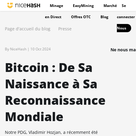
Minage
EasyMining
Marché
Se
en Direct
Offres OTC
Blog
connecter
Nous
Page d'accueil du blog
Presse
By NiceHash |
10 Oct 2024
Ne nous ma
Bitcoin : De Sa
Naissance à Sa
Reconnaissance
Mondiale
Notre PDG, Vladimir Hozjan, a récemment été