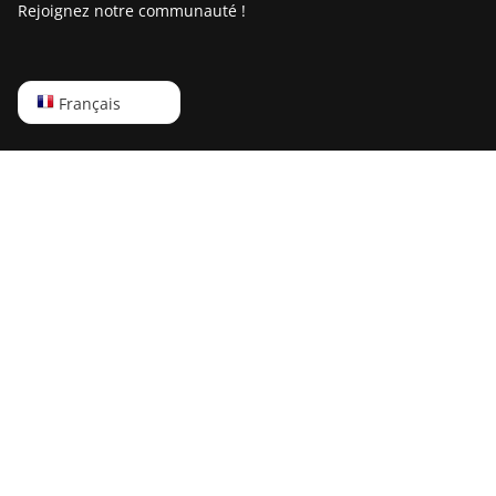
Rejoignez notre communauté !
English
Français
Русский
中文
Deutsch
Português
Español
Français
日本語