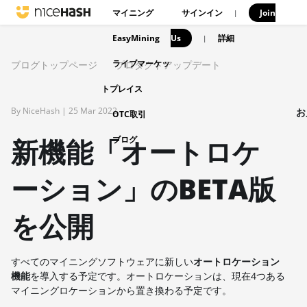
マイニング
サインイン
Join
|
EasyMining
Us
|
詳細
ライブマーケッ
ブログトップページ
プロダクトアップデート
トプレイス
By NiceHash |
25 Mar 2022
お
OTC取引
新機能「オートロケ
ブログ
ーション」のBETA版
を公開
すべてのマイニングソフトウェアに新しい
オートロケーション
機能
を導入する予定です。オートロケーションは、現在4つある
マイニングロケーションから置き換わる予定です。