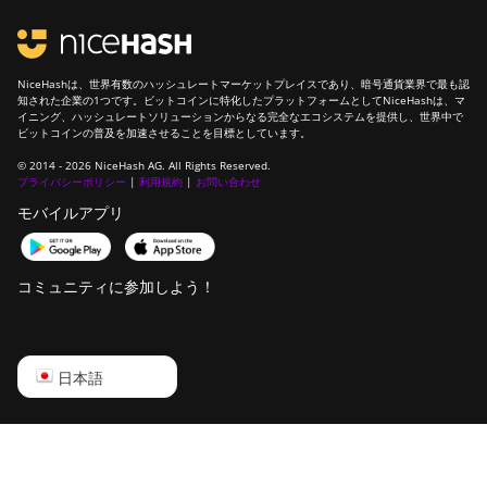
NiceHashは、世界有数のハッシュレートマーケットプレイスであり、暗号通貨業界で最も認
知された企業の1つです。ビットコインに特化したプラットフォームとしてNiceHashは、マ
イニング、ハッシュレートソリューションからなる完全なエコシステムを提供し、世界中で
ビットコインの普及を加速させることを目標としています。
© 2014 - 2026 NiceHash AG. All Rights Reserved.
プライバシーポリシー
|
利用規約
|
お問い合わせ
モバイルアプリ
コミュニティに参加しよう！
English
日本語
Русский
中文