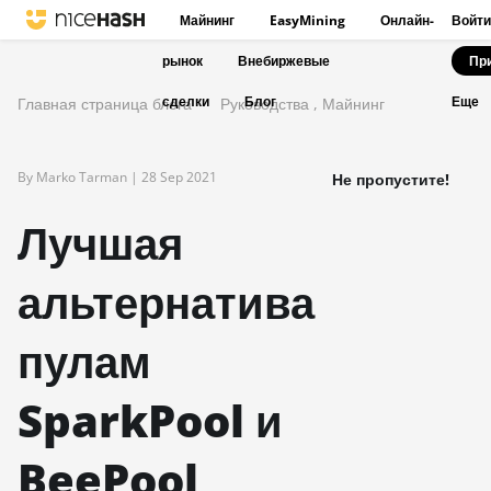
Майнинг
EasyMining
Онлайн-
Войти
рынок
Внебиржевые
Пр
сделки
Блог
Главная страница блога
Руководства
,
Майнинг
Еще
By Marko Tarman |
28 Sep 2021
Не пропустите!
Лучшая
альтернатива
пулам
SparkPool и
BeePool