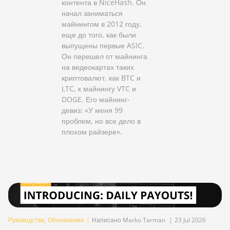
контента в NiceHash. Он
начал заниматься
майнингом в 2012 году,
еще до того, как были
выпущены первые ASIC.
Он перешел от майнинга
на видеокартах таких
криптовалют, как BTC и
LTC, к майнингу VTC и
DOGE. Его майнинг-
девиз: «У меня 99
проблем, но все дело в
плохом райзере».
Руководства
,
Обновления
|
Написано Marko Tarman
|
23 Jul 2026