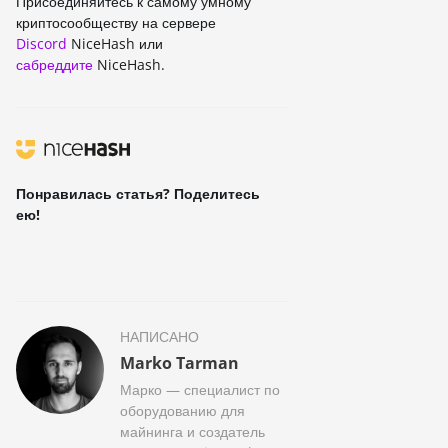
Присоединяйтесь к самому умному
криптосообществу на сервере
Discord
NiceHash или
сабреддите
NiceHash.
Понравилась статья? Поделитесь
ею!
НАПИСАНО
Marko Tarman
Марко — специалист по
оборудованию для
майнинга и создатель