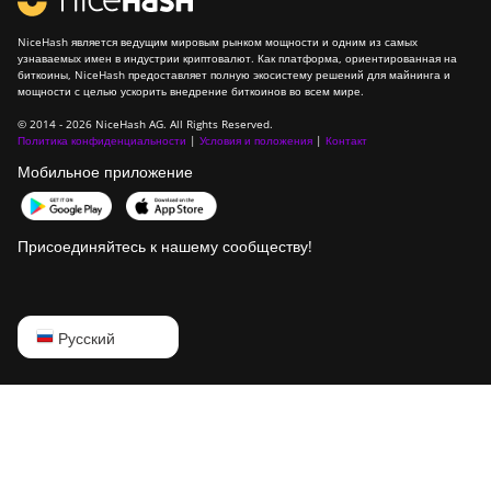
NiceHash является ведущим мировым рынком мощности и одним из самых
узнаваемых имен в индустрии криптовалют. Как платформа, ориентированная на
биткоины, NiceHash предоставляет полную экосистему решений для майнинга и
мощности с целью ускорить внедрение биткоинов во всем мире.
© 2014 - 2026 NiceHash AG. All Rights Reserved.
Политика конфиденциальности
|
Условия и положения
|
Контакт
Мобильное приложение
Присоединяйтесь к нашему сообществу!
English
Русский
Русский
中文
Deutsch