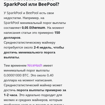
SparkPool или BeePool?
У SparkPool и BeePool есть свои
недостатки. Например, на
SparkPool минимальный порог выплаты
составляет
0,05 Ethereum
. На момент
написания статьи это примерно
150
долларов
.
Среднестатистическому майнеру
потребуется около
2-4 недель, чтобы
достичь минимального порога
выплаты
.
Тем временем
NiceHash
имеет
минимальный порог выплаты
0,00001000 BTC. Это около 0,40
доллара на момент написания.
Среднестатистический майнер может
достичь
порога выплаты примерно за
1-2 часа
. Это идеально подходит для
мелких и средних майнеров, которым
требуются частые и дешевые выплаты.