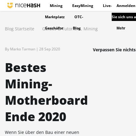
Mining
EasyMining
Live-
Anmelden
Marktplatz
OTC-
Sie sich uns 
Geschäfte
Blog
Blog Startseite
Guides & Tutorials
,
Mining
Mehr
By Marko Tarman |
28 Sep 2020
Verpassen Sie nichts
Bestes
Mining-
Motherboard
Ende 2020
Wenn Sie über den Bau einer neuen