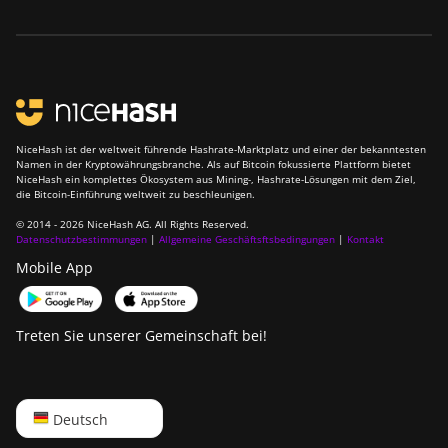
NiceHash ist der weltweit führende Hashrate-Marktplatz und einer der bekanntesten
Namen in der Kryptowährungsbranche. Als auf Bitcoin fokussierte Plattform bietet
NiceHash ein komplettes Ökosystem aus Mining-, Hashrate-Lösungen mit dem Ziel,
die Bitcoin-Einführung weltweit zu beschleunigen.
© 2014 - 2026 NiceHash AG. All Rights Reserved.
Datenschutzbestimmungen
|
Allgemeine Geschäftsftsbedingungen
|
Kontakt
Mobile App
Treten Sie unserer Gemeinschaft bei!
English
Deutsch