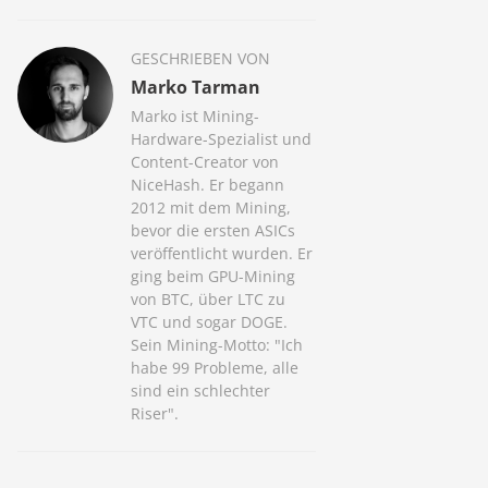
GESCHRIEBEN VON
Marko Tarman
Marko ist Mining-
Hardware-Spezialist und
Content-Creator von
NiceHash. Er begann
2012 mit dem Mining,
bevor die ersten ASICs
veröffentlicht wurden. Er
ging beim GPU-Mining
von BTC, über LTC zu
VTC und sogar DOGE.
Sein Mining-Motto: "Ich
habe 99 Probleme, alle
sind ein schlechter
Riser".