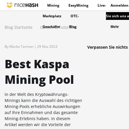
Mining
EasyMining
Live-
Anmelden
Marktplatz
OTC-
Sie sich uns 
Geschäfte
Blog
Blog Startseite
Guides & Tutorials
Mehr
By Marko Tarman |
29 Nov 2023
Verpassen Sie nichts 
Best Kaspa
Mining Pool
In der Welt des Kryptowährungs-
Minings kann die Auswahl des richtigen
Mining-Pools erhebliche Auswirkungen
auf Ihre Einnahmen und das gesamte
Mining-Erlebnis haben. In diesem
Artikel werden wir die Vorteile der