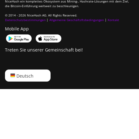
NiceHash ein komplettes Ökosystem aus Mining-, Hashrate-Lösungen mit dem Ziel,
die Bitcoin-Einführung weltweit zu beschleunigen.
© 2014 - 2026 NiceHash AG. All Rights Reserved.
Datenschutzbestimmungen
|
Allgemeine Geschäftsftsbedingungen
|
Kontakt
Mobile App
Treten Sie unserer Gemeinschaft bei!
English
Deutsch
Русский
中文
Deutsch
Português
Español