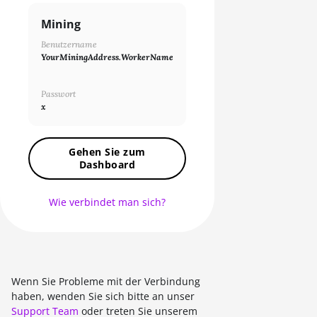
SHA256
Mining
X11
Benutzername
NEOSCRYPT
YourMiningAddress.WorkerName
DAGGERHASHIMOTO
Passwort
EQUIHASH
x
ZHASH
Gehen Sie zum
RANDOMXMONERO
Dashboard
EAGLESONG
Wie verbindet man sich?
KAWPOW
BEAMV3
OCTOPUS
Wenn Sie Probleme mit der Verbindung
AUTOLYKOS
haben, wenden Sie sich bitte an unser
Support Team
oder treten Sie unserem
ETCHASH