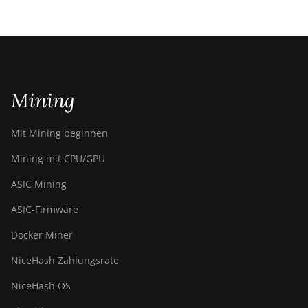
Mining
Mit Mining beginnen
Mining mit CPU/GPU
ASIC Mining
ASIC-Firmware
Docker Miner
NiceHash Zahlungsrate
NiceHash OS