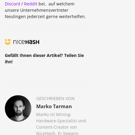
Discord
/
Reddit
bei, auf welchem
unsere Unternehmensvertreter
VERUSHASH
Neulingen jederzeit gerne weiterhelfen.
KHEAVYHASH
NEXAPOW
ALEPHIUM
Gefällt Ihnen dieser Artikel? Teilen Sie
FISHHASH
ihn!
GESCHRIEBEN VON
Marko Tarman
Marko ist Mining-
Hardware-Spezialist und
Content-Creator von
NiceHash. Er begann