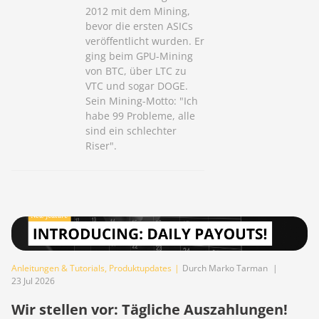
2012 mit dem Mining,
bevor die ersten ASICs
veröffentlicht wurden. Er
ging beim GPU-Mining
von BTC, über LTC zu
VTC und sogar DOGE.
Sein Mining-Motto: "Ich
habe 99 Probleme, alle
sind ein schlechter
Riser".
Anleitungen & Tutorials
,
Produktupdates
|
Durch Marko Tarman
|
23 Jul 2026
Wir stellen vor: Tägliche Auszahlungen!