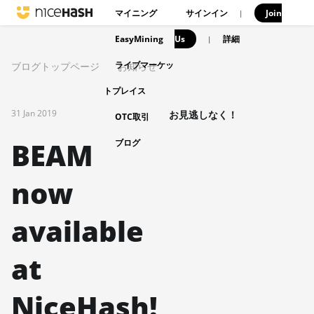
マイニング
サインイン
Join
|
EasyMining
Us
|
詳細
ライブマーケッ
ブログトップページ
お知らせ
トプレイス
31 Jan 2019
お見逃しなく！
OTC取引
BEAM
ブログ
now
available
at
NiceHash!