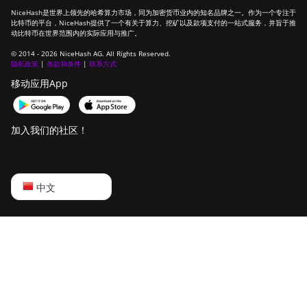
NiceHash是世界上领先的哈希算力市场，同为加密货币业内的知名品牌之一。作为一个专注于
比特币的平台，NiceHash提供了一个有关于算力、挖矿以及款项支付的一站式服务，并旨于推
动比特币在世界范围内的实际应用与推广。
© 2014 - 2026 NiceHash AG. All Rights Reserved.
隐私政策
|
条款和条件
|
联系方式
移动应用App
加入我们的社区！
English
中文
Русский
中文
Deutsch
Português