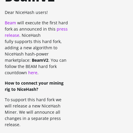
Dear NiceHash users!
Beam
will execute the first hard
fork as announced in this
press
release
. NiceHash
fully supports this hard fork,
adding a new algorithm to
NiceHash hash-power
marketplace:
BeamV2
. You can
follow the BEAM hard fork
countdown
here
.
How to connect your mining
rig to NiceHash?
To support this hard fork we
will release a new NiceHash
Miner. We will announce all
changes in a separate press
release.