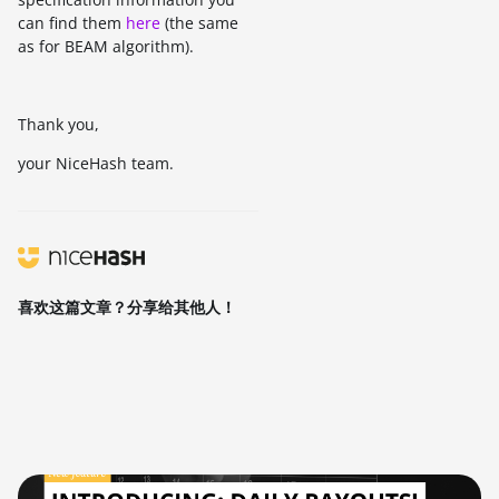
can find them
here
(the same
as for BEAM algorithm).
Thank you,
your NiceHash team.
喜欢这篇文章？分享给其他人！