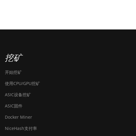
挖矿
开始挖矿
使用CPU/GPU挖矿
ASIC设备挖矿
ASIC固件
Docker Miner
NiceHash支付率