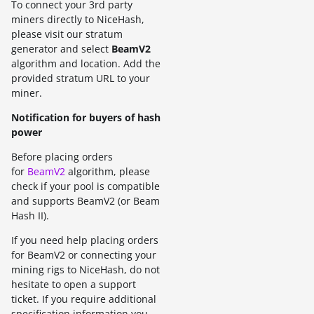
To connect your 3rd party
miners directly to NiceHash,
please visit our stratum
generator and select
BeamV2
algorithm and location. Add the
provided stratum URL to your
miner.
Notification for buyers of hash
power
Before placing orders
for
BeamV2
algorithm, please
check if your pool is compatible
and supports BeamV2 (or Beam
Hash II).
If you need help placing orders
for BeamV2 or connecting your
mining rigs to NiceHash, do not
hesitate to open a support
ticket. If you require additional
specification information you