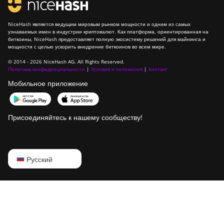
NiceHash является ведущим мировым рынком мощности и одним из самых
узнаваемых имен в индустрии криптовалют. Как платформа, ориентированная на
биткоины, NiceHash предоставляет полную экосистему решений для майнинга и
мощности с целью ускорить внедрение биткоинов во всем мире.
© 2014 - 2026 NiceHash AG. All Rights Reserved.
Политика конфиденциальности
|
Условия и положения
|
Контакт
Мобильное приложение
Присоединяйтесь к нашему сообществу!
English
Русский
Русский
中文
Deutsch