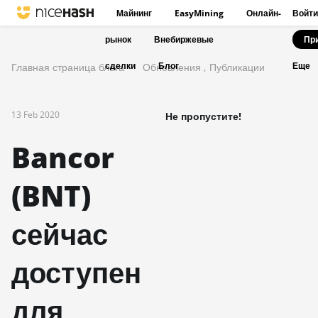
Майнинг
EasyMining
Онлайн-
Войти
рынок
Внебиржевые
Пр
сделки
Блог
Главная страница блога
Обновления
,
Публикации
Еще
13 Feb 2020
Не пропустите!
Bancor
(BNT)
сейчас
доступен
для