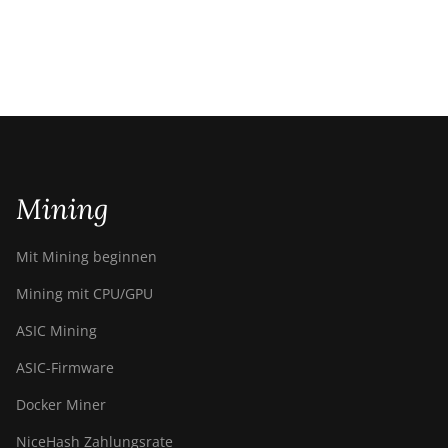
Mining
Mit Mining beginnen
Mining mit CPU/GPU
ASIC Mining
ASIC-Firmware
Docker Miner
NiceHash Zahlungsrate