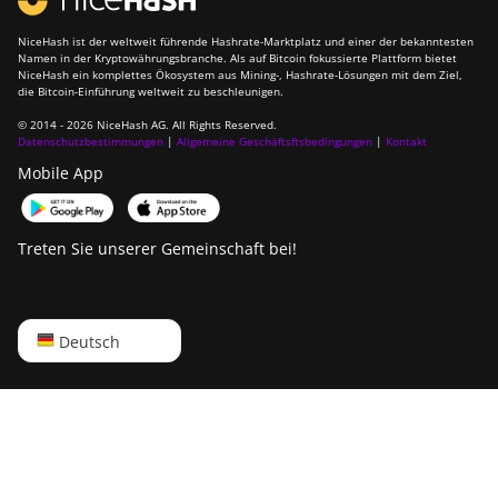
NiceHash ist der weltweit führende Hashrate-Marktplatz und einer der bekanntesten
Namen in der Kryptowährungsbranche. Als auf Bitcoin fokussierte Plattform bietet
NiceHash ein komplettes Ökosystem aus Mining-, Hashrate-Lösungen mit dem Ziel,
die Bitcoin-Einführung weltweit zu beschleunigen.
© 2014 - 2026 NiceHash AG. All Rights Reserved.
Datenschutzbestimmungen
|
Allgemeine Geschäftsftsbedingungen
|
Kontakt
Mobile App
Treten Sie unserer Gemeinschaft bei!
English
Deutsch
Русский
中文
Deutsch