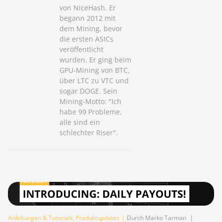
von NiceHash. Er
begann 2012 mit
dem Mining, bevor
die ersten ASICs
veröffentlicht
wurden. Er ging beim
GPU-Mining von BTC,
über LTC zu VTC und
sogar DOGE. Sein
Mining-Motto: "Ich
habe 99 Probleme,
alle sind ein
schlechter Riser".
Anleitungen & Tutorials
,
Produktupdates
|
Durch Marko Tarman
|