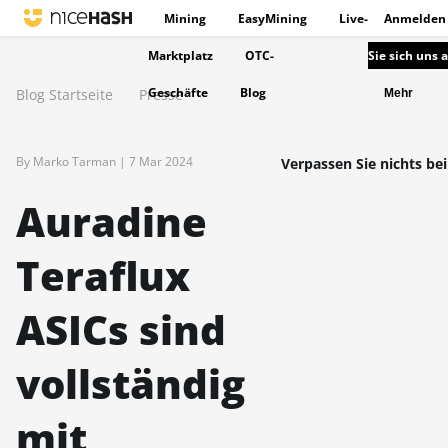
Mining
EasyMining
Live-
Anmelden
Marktplatz
OTC-
Sie sich uns 
Geschäfte
Blog
Blog Startseite
Presse
Mehr
By Marko Tarman |
7 Mar 2024
Verpassen Sie nichts bei
Auradine
Teraflux
ASICs sind
vollständig
mit