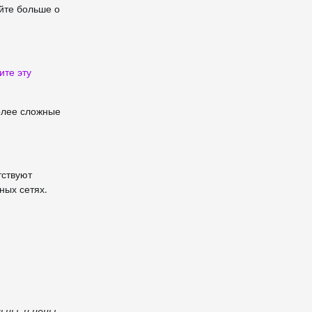
айте больше о
ите эту
более сложные
тствуют
ных сетях.
ьны, и цены