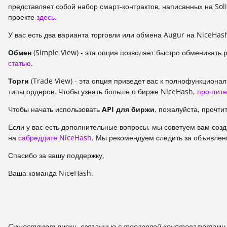
представляет собой набор смарт-контрактов, написанных на Sol
проекте
здесь
.
У вас есть два варианта торговли или обмена Augur на NiceHas
Обмен
(Simple View) - эта опция позволяет быстро обменивать
статью
.
Торги
(Trade View) - эта опция приведет вас к полнофункциона
типы ордеров. Чтобы узнать больше о бирже NiceHash,
прочтите
Чтобы начать использовать
API для биржи
, пожалуйста, прочт
Если у вас есть дополнительные вопросы, мы советуем вам соз
на
сабреддите NiceHash
. Мы рекомендуем следить за объявлен
Спасибо за вашу поддержку,
Ваша команда NiceHash.
Существуют риски, связанные с торговлей криптовалютами.