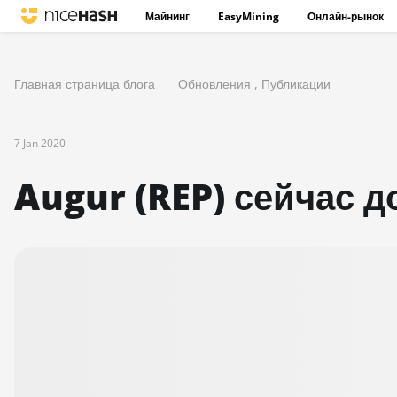
Майнинг
EasyMining
Онлайн-рынок
Главная страница блога
Обновления
,
Публикации
7 Jan 2020
Augur (REP) сейчас д