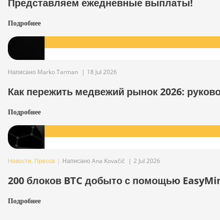
Представляем ежедневные выплаты!
Подробнее
Написано Marko Tarman
|
18 Jul 2026
Как пережить медвежий рынок 2026: руков
Подробнее
Новости
,
Пресса
|
Написано Ana Kovačič
|
2 Jul 2026
200 блоков BTC добыто с помощью EasyMi
Подробнее