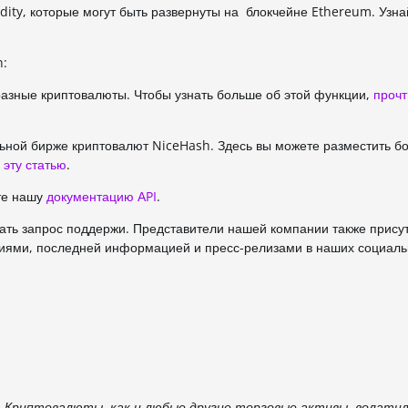
idity, которые могут быть развернуты на блокчейне Ethereum. Узн
h:
 разные криптовалюты. Чтобы узнать больше об этой функции,
прочт
льной бирже криптовалют NiceHash. Здесь вы можете разместить 
 эту статью
.
ите нашу
документацию АPI
.
дать запрос поддержи. Представители нашей компании также прису
иями, последней информацией и пресс-релизами в наших социаль
 Криптовалюты, как и любые другие торговые активы, волатил