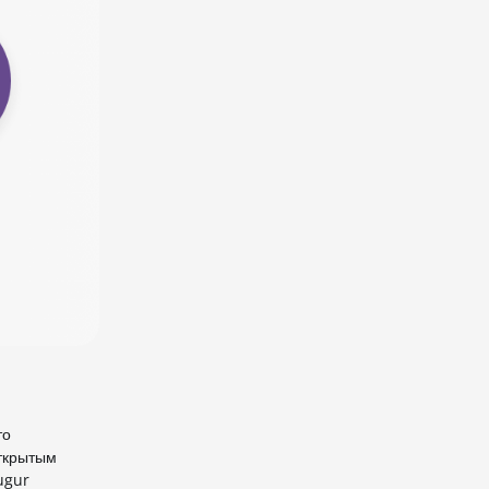
то
ткрытым
ugur