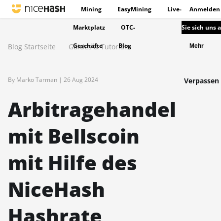
Mining
EasyMining
Live-
Anmelden
Marktplatz
OTC-
Sie sich uns 
Geschäfte
Blog
Blog Startseite
Guides & Tutorials
Mehr
By Marko Tarman |
26 Aug 2024
Verpassen 
Arbitragehandel
mit Bellscoin
mit Hilfe des
NiceHash
Hashrate