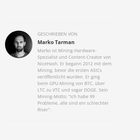
GESCHRIEBEN VON
Marko Tarman
Marko ist Mining-Hardware-
Spezialist und Content-Creator von
NiceHash. Er begann 2012 mit dem
Mining, bevor die ersten ASICs
veröffentlicht wurden. Er ging
beim GPU-Mining von BTC, über
LTC zu VTC und sogar DOGE. Sein
Mining-Motto: "Ich habe 99
Probleme, alle sind ein schlechter
Riser".