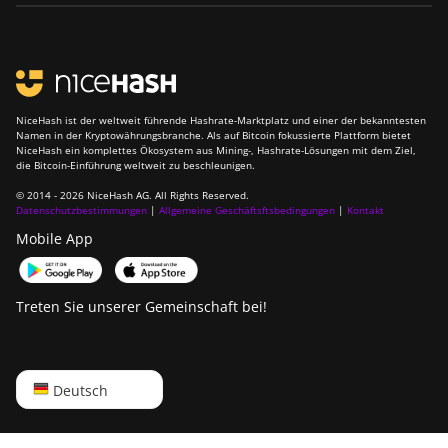
NiceHash ist der weltweit führende Hashrate-Marktplatz und einer der bekanntesten
Namen in der Kryptowährungsbranche. Als auf Bitcoin fokussierte Plattform bietet
NiceHash ein komplettes Ökosystem aus Mining-, Hashrate-Lösungen mit dem Ziel,
die Bitcoin-Einführung weltweit zu beschleunigen.
© 2014 - 2026 NiceHash AG. All Rights Reserved.
Datenschutzbestimmungen
|
Allgemeine Geschäftsftsbedingungen
|
Kontakt
Mobile App
Treten Sie unserer Gemeinschaft bei!
English
Deutsch
Русский