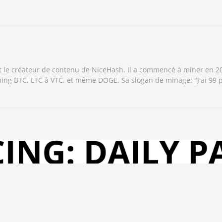
et le créateur de contenu de NiceHash. Il a commencé à miner en 2
ining BTC, LTC à VTC, et même DOGE. Sa slogan de minage: "J'ai 99