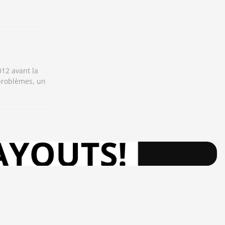
012 avant la
 problèmes, un