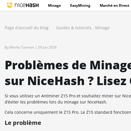
Minage
EasyMining
Marché en Direct
Page d'accueil du blog
Guides & tutoriels
,
Minage
By Marko Tarman |
29 Jun 2026
Problèmes de Minage
sur NiceHash ? Lisez 
Si vous utilisez un Antminer Z15 Pro et souhaitez miner sur Nic
d’éviter les problèmes lors du minage sur NiceHash.
Cela concerne uniquement le Z15 Pro. Le Z15 standard fonctio
Le problème