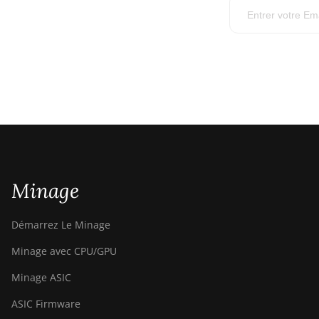
Minage
Démarrez Le Minage
Minage avec CPU/GPU
Minage ASIC
ASIC Firmware