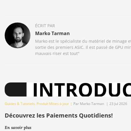
ÉCRIT PAR
Marko Tarman
Marko est le spécialiste du matériel de minage 
sortie des premiers ASIC. Il est passé de GPU m
mauvais riser est tout"
Guides & Tutoriels
,
Produit Mises à jour
|
Par Marko Tarman
|
23 Jul 2026
Découvrez les Paiements Quotidiens!
En savoir plus