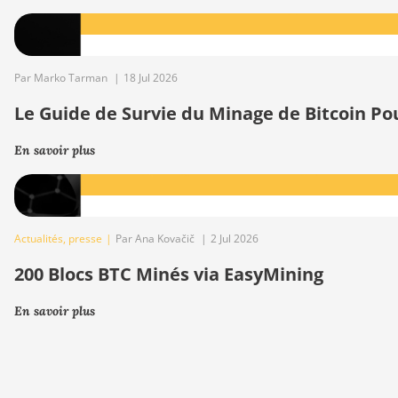
Par Marko Tarman
|
18 Jul 2026
Le Guide de Survie du Minage de Bitcoin Po
En savoir plus
Actualités
,
presse
|
Par Ana Kovačič
|
2 Jul 2026
200 Blocs BTC Minés via EasyMining
En savoir plus