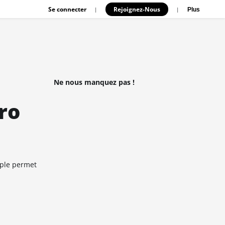
Se connecter
Rejoignez-Nous
|
|
Plus
Ne nous manquez pas !
ro
mple permet