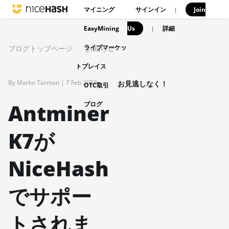
マイニング
サインイン
Join
|
EasyMining
Us
|
詳細
ライブマーケッ
ブログトップページ
お知らせ
トプレイス
By Marko Tarman |
7 Feb 2023
お見逃しなく！
OTC取引
Antminer
ブログ
K7が
NiceHash
でサポー
トされま