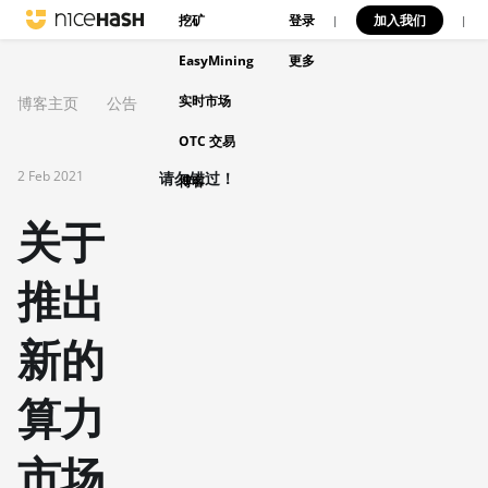
挖矿
登录
加入我们
|
|
EasyMining
更多
实时市场
博客主页
公告
OTC 交易
2 Feb 2021
请勿错过！
博客
关于
推出
新的
算力
市场