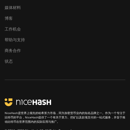
媒体材料
博客
工作机会
帮助与支持
商务合作
状态
NiceHash是世界上领先的哈希算力市场，同为加密货币业内的知名品牌之一。作为一个专注于
比特币的平台，NiceHash提供了一个有关于算力、挖矿以及款项支付的一站式服务，并旨于推
动比特币在世界范围内的实际应用与推广。