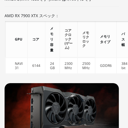
AMD RX 7900 XTX スペック：
メ
コア
メモ
モ
バ
クロ
メモリ
リク
ック
GPU
コア
リ
ス
ロッ
タイプ
(ゲー
容
幅
ク
ム)
量
NAVI
24
2300
2500
384
6144
GDDR6
31
GB
MHz
MHz
bit