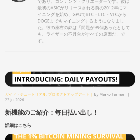
であり、コンテンツ・クリエーターです。彼は
最初のASICがリリースされる前の2012年にマ
イニングを始め、GPUでBTC・LTC・VTCから
DOGEまでもマイニングするようになりまし
た。彼の座右の銘は「問題が99個あったとして
も、ライザーの不具合がすべての原因だ」で
す。
ガイド・チュートリアル
,
プロダクトアップデート
|
By Marko Tarman
|
23 Jul 2026
新機能のご紹介：毎日払い出し！
詳細はこちら