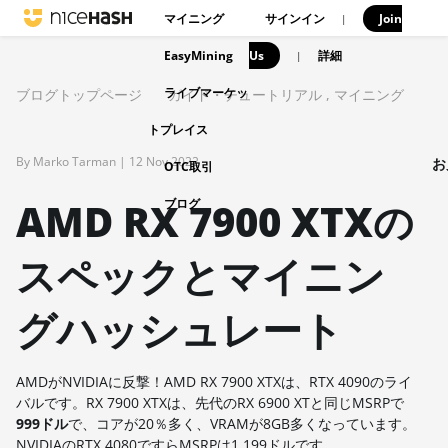
マイニング
サインイン
Join
|
EasyMining
Us
|
詳細
ライブマーケッ
ブログトップページ
ガイド・チュートリアル
,
マイニング
トプレイス
By Marko Tarman |
12 Nov 2022
お
OTC取引
AMD RX 7900 XTXの
ブログ
スペックとマイニン
グハッシュレート
AMDがNVIDIAに反撃！AMD RX 7900 XTXは、RTX 4090のライ
バルです。RX 7900 XTXは、先代のRX 6900 XTと同じMSRPで
999ドル
で、コアが20％多く、VRAMが8GB多くなっています。
NVIDIAのRTX 4080ですらMSRPは1,199ドルです