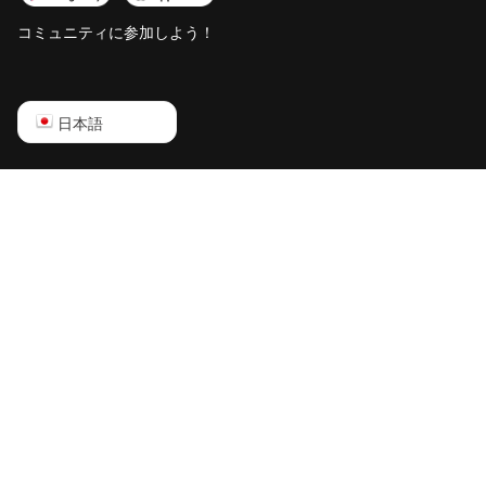
コミュニティに参加しよう！
English
日本語
Русский
中文
Deutsch
Português
Español
Français
日本語