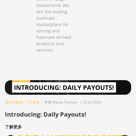
Switzerland. We
are the leading
hashrate
marketplace for
mining and
hashrate derived
products and
services.
指南与教程
,
产品更新
|
作者 Marko Tarman
|
23 Jul 2026
Introducing: Daily Payouts!
了解更多