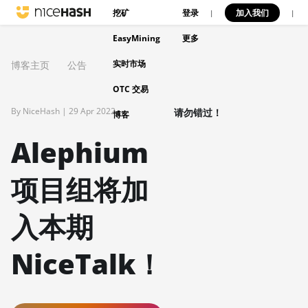
挖矿
登录
加入我们
|
|
EasyMining
更多
实时市场
博客主页
公告
OTC 交易
By NiceHash |
29 Apr 2022
请勿错过！
博客
Alephium
项目组将加
入本期
NiceTalk！