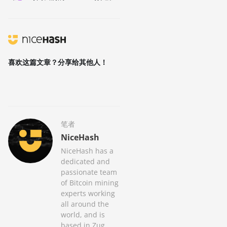
喜欢这篇文章？分享给其他人！
笔者
NiceHash
NiceHash has a
dedicated and
passionate team
of Bitcoin mining
experts working
all around the
world, and is
based in Zug,