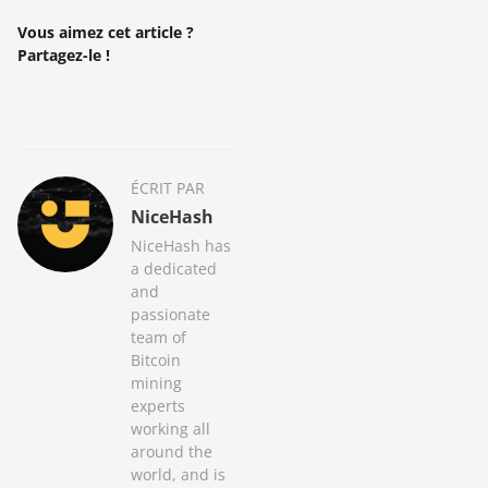
Vous aimez cet article ?
Partagez-le !
ÉCRIT PAR
NiceHash
NiceHash has
a dedicated
and
passionate
team of
Bitcoin
mining
experts
working all
around the
world, and is