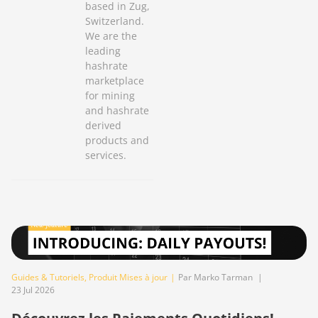
based in Zug,
Switzerland.
We are the
leading
hashrate
marketplace
for mining
and hashrate
derived
products and
services.
Guides & Tutoriels
,
Produit Mises à jour
|
Par Marko Tarman
|
23 Jul 2026