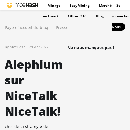
Minage
EasyMining
Marché
Se
en Direct
Offres OTC
Blog
connecter
Nous
Page d'accueil du blog
Presse
By NiceHash |
29 Apr 2022
Ne nous manquez pas !
Alephium
sur
NiceTalk
NiceTalk!
chef de la stratégie de