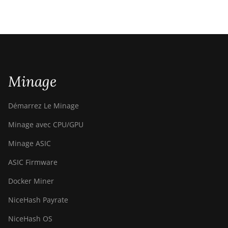
Minage
Démarrez Le Minage
Minage avec CPU/GPU
Minage ASIC
ASIC Firmware
Docker Miner
NiceHash Payrate
NiceHash OS