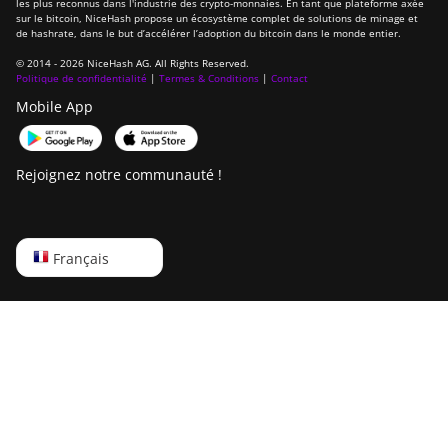
les plus reconnus dans l'industrie des crypto-monnaies. En tant que plateforme axée
sur le bitcoin, NiceHash propose un écosystème complet de solutions de minage et
de hashrate, dans le but d’accélérer l’adoption du bitcoin dans le monde entier.
© 2014 - 2026 NiceHash AG. All Rights Reserved.
Politique de confidentialité
|
Termes & Conditions
|
Contact
Mobile App
Rejoignez notre communauté !
English
Français
Русский
中文
Deutsch
Português
Español