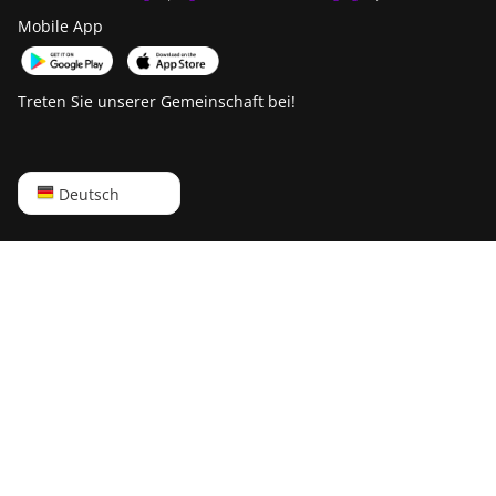
Mobile App
Treten Sie unserer Gemeinschaft bei!
English
Deutsch
Русский
中文
Deutsch
Português
Español
Français
日本語