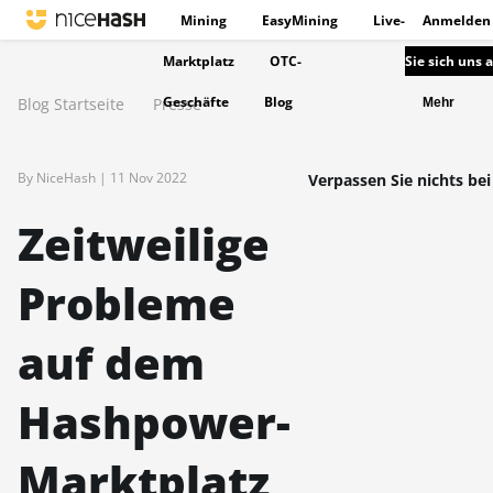
Mining
EasyMining
Live-
Anmelden
Marktplatz
OTC-
Sie sich uns 
Geschäfte
Blog
Blog Startseite
Presse
Mehr
By NiceHash |
11 Nov 2022
Verpassen Sie nichts bei
Zeitweilige
Probleme
auf dem
Hashpower-
Marktplatz