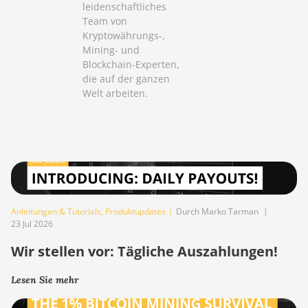
leidenschaftliches
Team von
Kryptowährungs-,
Mining- und
Blockchain-Experten,
die auf der ganzen
Welt arbeiten.
Anleitungen & Tutorials
,
Produktupdates
|
Durch Marko Tarman
|
23 Jul 2026
Wir stellen vor: Tägliche Auszahlungen!
Lesen Sie mehr