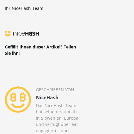
Ihr NiceHash-Team
Gefällt Ihnen dieser Artikel? Teilen
Sie ihn!
GESCHRIEBEN VON
NiceHash
Das NiceHash-Team
hat seinen Hauptsitz
in Slowenien, Europa
und verfügt über ein
engagiertes und