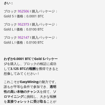
さい：
ブロック
952506
I 購入パッケージ：
Gold S I 価格：0.0001 BTC
ブロック
952373
I 購入パッケージ：
Gold L I 価格：0.0100 BTC
ブロック
952147
I 購入パッケージ：
Gold L I 価格：0.0100 BTC
わずか0.0001 BTC
で
Gold Sパッケー
ジ
を購入し、ブロックの検証に成功
して
3.125 BTCの報酬
を獲得できると
想像してみてください！
これこそが
EasyMining
の魅力です。
誰もが平等な条件で参加でき、
透明
性の高い本物のチャンス
を得て、
ソ
ロマイニング
に挑戦し、大きな報酬
を
直接ウォレットに受け取る
ことが