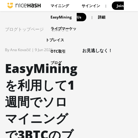
マイニング
サインイン
Join
|
EasyMining
Us
|
詳細
ライブマーケッ
ブログトップページ
お知らせ
トプレイス
By Ana Kovačič |
9 Jun 2026
お見逃しなく！
OTC取引
EasyMining
ブログ
を利用して1
週間でソロ
マイニング
で3BTCのブ