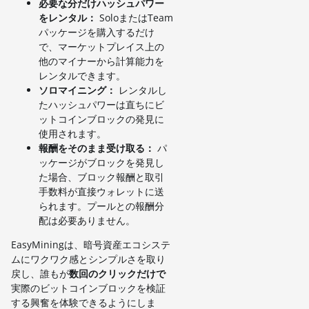
必要な分だけハッシュパワー
をレンタル：
SoloまたはTeam
パッケージを購入するだけ
で、マーケットプレイス上の
他のマイナーから計算能力を
レンタルできます。
ソロマイニング：
レンタルし
たハッシュパワーは直ちにビ
ットコインブロックの発見に
使用されます。
報酬をそのまま受け取る：
パ
ッケージがブロックを発見し
た場合、ブロック報酬と取引
手数料が直接ウォレットに送
られます。プールとの報酬分
配は必要ありません。
EasyMiningは、暗号資産エコシステ
ムにワクワク感とシンプルさを取り
戻し、誰もが
数回のクリックだけで
実際のビットコインブロックを検証
する興奮を体験できるようにしま