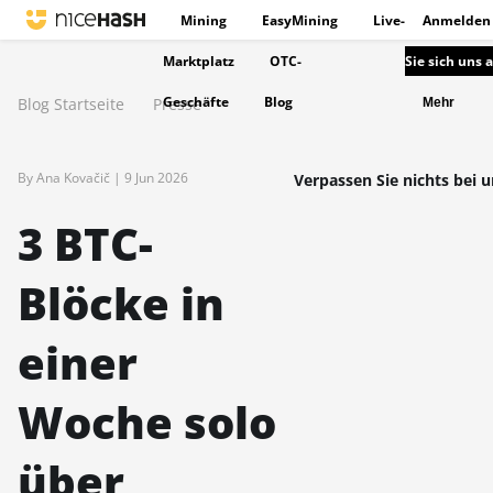
Mining
EasyMining
Live-
Anmelden
Marktplatz
OTC-
Sie sich uns 
Geschäfte
Blog
Blog Startseite
Presse
Mehr
By Ana Kovačič |
9 Jun 2026
Verpassen Sie nichts bei u
3 BTC-
Blöcke in
einer
Woche solo
über