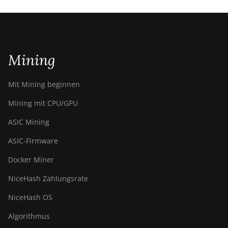
Mining
Mit Mining beginnen
Mining mit CPU/GPU
ASIC Mining
ASIC-Firmware
Docker Miner
NiceHash Zahlungsrate
NiceHash OS
Algorithmus