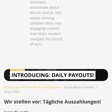
NiceHash,
passionate about
Bitcoin and AI. She
enjoys turning
complex ideas into
engaging content
that helps readers
navigate the future
of tech.
Anleitungen & Tutorials
,
Produktupdates
|
Durch Marko Tarman
|
23 Jul 2026
Wir stellen vor: Tägliche Auszahlungen!