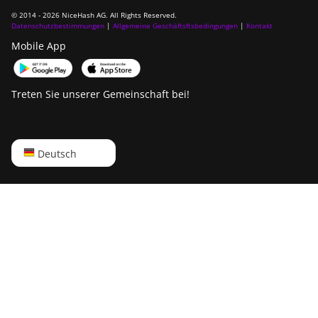
© 2014 - 2026 NiceHash AG. All Rights Reserved.
Datenschutzbestimmungen
|
Allgemeine Geschäftsftsbedingungen
|
Kontakt
Mobile App
Treten Sie unserer Gemeinschaft bei!
English
Deutsch
Русский
中文
Deutsch
Português
Español
Français