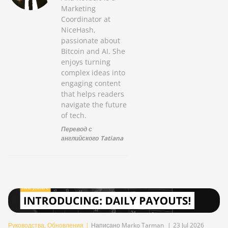
Marketing
Coordinator at
NiceHash,
passionate about
Bitcoin and AI. She
enjoys turning
complex ideas into
engaging content
that helps readers
navigate the future
of tech.
Перевод с
английского Tatiana
Руководства
,
Обновления
|
Написано Marko Tarman
|
23 Jul 2026