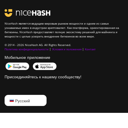
NiceHash является ведущим мировым рынком мощности и одним из самых
узнаваемых имен в индустрии криптовалют. Как платформа, ориентированная на
биткоины, NiceHash предоставляет полную экосистему решений для майнинга и
мощности с целью ускорить внедрение биткоинов во всем мире.
© 2014 - 2026 NiceHash AG. All Rights Reserved.
Политика конфиденциальности
|
Условия и положения
|
Контакт
Мобильное приложение
Присоединяйтесь к нашему сообществу!
English
Русский
Русский
中文