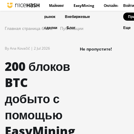
Майнинг
EasyMining
Онлайн-
Войти
рынок
Внебиржевые
Пр
сделки
Блог
Главная страница блога
Публикации
Еще
By Ana Kovačič |
2 Jul 2026
Не пропустите!
200 блоков
BTC
добыто с
помощью
EasyMining