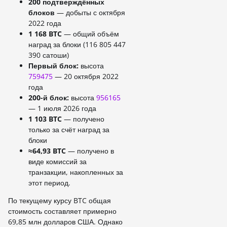
200 подтверждённых
блоков
— добыты с октября
2022 года
1 168 BTC
— общий объём
наград за блоки (116 805 447
390 сатоши)
Первый блок:
высота
759475
— 20 октября 2022
года
200-й блок:
высота
956165
— 1 июля 2026 года
1 103 BTC
— получено
только за счёт наград за
блоки
≈64,93 BTC
— получено в
виде комиссий за
транзакции, накопленных за
этот период.
По текущему курсу BTC общая
стоимость составляет примерно
69,85 млн долларов США. Однако