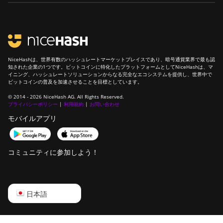
NiceHashは、世界有数のハッシュレートマーケットプレイスであり、暗号通貨業界で最も認
知された企業の1つです。ビットコインに特化したプラットフォームとしてNiceHashは、マ
イニング、ハッシュレートソリューションからなる完全なエコシステムを提供し、世界中で
ビットコインの普及を加速させることを目標としています。
© 2014 - 2026 NiceHash AG. All Rights Reserved.
プライバシーポリシー
|
利用規約
|
お問い合わせ
モバイルアプリ
コミュニティに参加しよう！
English
日本語
Русский