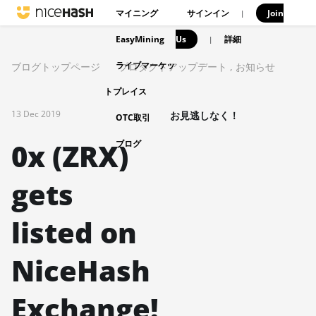
マイニング
サインイン
Join
|
EasyMining
Us
|
詳細
ライブマーケッ
ブログトップページ
プロダクトアップデート
,
お知らせ
トプレイス
13 Dec 2019
お見逃しなく！
OTC取引
0x (ZRX)
ブログ
gets
listed on
NiceHash
Exchange!