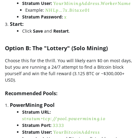
Stratum User:
YourMiningAddress.WorkerName
Example:
NHLp...7x.Bitaxe01
Stratum Password:
x
Start:
Click
Save
and
Restart
.
Option B: The "Lottery" (Solo Mining)
Choose this for the thrill. You will likely earn $0 on most days,
but you are running a 24/7 attempt to find a Bitcoin block
yourself and win the full reward (3.125 BTC or ~$300,000+
USD).
Recommended Pools:
PowerMining Pool
Stratum URL:
stratum+tcp://pool.powermining.io
Stratum Port:
3333
Stratum User:
YourBitcoinAddress