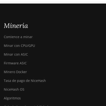
Minería
Comience a minar
Minar con CPU/GPU
Minar con ASIC
Firmware ASIC
Minero Docker
Tasa de pago de NiceHash
NiceHash OS
Algoritmos