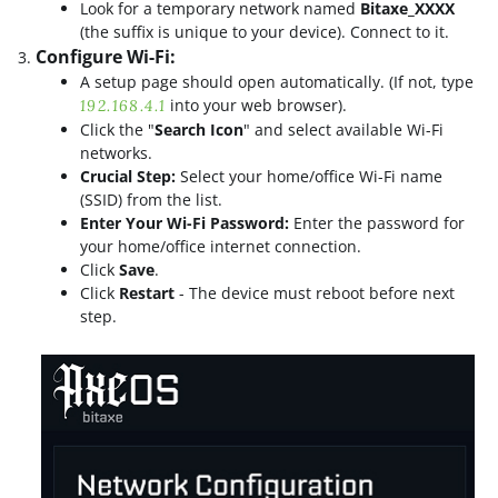
Look for a temporary network named
Bitaxe_XXXX
(the suffix is unique to your device). Connect to it.
Configure Wi-Fi:
A setup page should open automatically. (If not, type
into your web browser).
192.168.4.1
Click the "
Search Icon
" and select available Wi-Fi
networks.
Crucial Step:
Select your home/office Wi-Fi name
(SSID) from the list.
Enter Your Wi-Fi Password:
Enter the password for
your home/office internet connection.
Click
Save
.
Click
Restart
- The device must reboot before next
step.