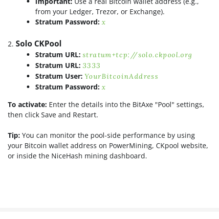
Important:
Use a real Bitcoin wallet address (e.g.,
from your Ledger, Trezor, or Exchange).
Stratum Password:
x
Solo CKPool
Stratum URL:
stratum+tcp://solo.ckpool.org
Stratum URL:
3333
Stratum User:
YourBitcoinAddress
Stratum Password:
x
To activate:
Enter the details into the BitAxe "Pool" settings,
then click Save and Restart.
Tip:
You can monitor the pool-side performance by using
your Bitcoin wallet address on PowerMining, CKpool website,
or inside the NiceHash mining dashboard.