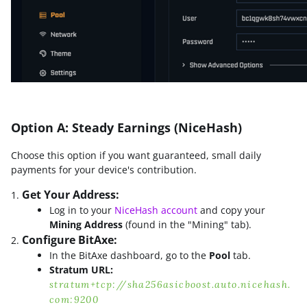
Option A: Steady Earnings (NiceHash)
Choose this option if you want guaranteed, small daily
payments for your device's contribution.
Get Your Address:
Log in to your
NiceHash account
and copy your
Mining Address
(found in the "Mining" tab).
Configure BitAxe:
In the BitAxe dashboard, go to the
Pool
tab.
Stratum URL:
stratum+tcp://sha256asicboost.auto.nicehash.
com:9200