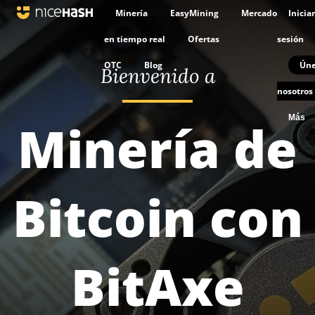
Minería
EasyMining
Mercado
Iniciar
en tiempo real
Ofertas
sesión
OTC
Blog
Úne
Bienvenido a
nosotros
Más
Minería de
Bitcoin con
BitAxe