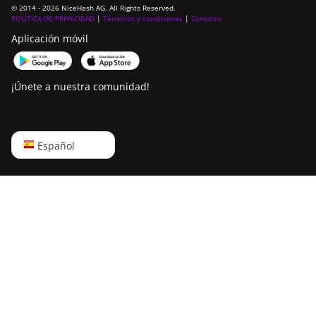
© 2014 - 2026 NiceHash AG. All Rights Reserved.
POLÍTICA DE PRIVACIDAD
|
Términos y condiciones
|
Contacto
Aplicación móvil
¡Únete a nuestra comunidad!
English
Español
Русский
中文
Deutsch
Português
Español
Français