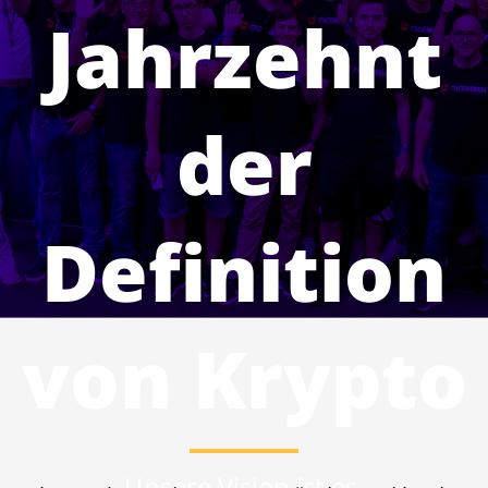
Jahrzehnt
der
Definition
von Krypto
Unsere Vision ist es,