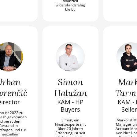
finanziell
widerstandsfähig
bleibt.
Urban
Simon
Mar
vrenčič
Halužan
Tarm
irector
KAM - HP
KAM -
Buyers
Selle
an ist 2022 zu
Hash gekommen
Simon, ein
Marko ist M
d berät den
Finanzexperte mit
Manager un
Vorstand in
über 20 Jahren
Account Ma
zfragen und zur
Erfahrung, ist seit
von NiceHas
inanziellen