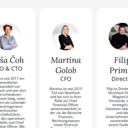
ša Čoh
Martina
Fili
O & CTO
Golob
Prim
CFO
Direct
st seit 2017 ein
esentlicher
standteil von
Martina ist seit 2015
Filip ist Direk
sh und war dort
Teil von NiceHash
NiceHash A
verschiedenen
und hat sich in ihrer
Mitglied 
onen tätig, unter
Rolle als Chief
Vorstands, 
m als Leitender
Financial Officer
strategis
end-Ingenieur,
weiterentwickelt, in
Initiativen üb
echnischer
der sie die Bereiche
und die
chäftsführer,
Finanzen,
Unternehmens
r des operativen
Rechnungswesen
vorantreibt
äfts und Chief
sowie Financial
einem fundi
ive Officer. Mit