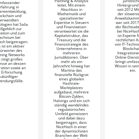
Planning & Analysis
juristisc
mfassender
leitet. Mit einem
Hintergrund 
rfahrung in
Abschluss in
seit 2012 Mi
areentwicklung,
Mathematik und
der sloweni
ockchain und
spezialisierter
Anwaltskamm
verwandten
Expertise in Steuern
war seit 2017
logien hat Saša
und Finanzwesen
der Rechtsabt
ßgeblich zur
verantwortet sie die
bei NiceHash.
vation und zum
Kapitalstruktur, das
ist Experte f
achstum bei
Treasury und die
rechtlichen A
sh beigetragen.
Finanzstrategie des
von IT-Techno
 ist ein aktiver
Unternehmens in
Blockchai
ürworter des
mehreren
Integratione
tning Networks
Jurisdiktionen. Über
Online-Diens
 zeigt großes
mehr als ein
bringt umfas
esse an dessen
Jahrzehnt hinweg hat
Wissen in sein
ration sowie an
Martina das
ein.
 Erforschung
finanzielle Rückgrat
zukünftiger
eines globalen
endungsfälle.
Hashrate-
Marktplatzes
aufgebaut, mehrere
Bitcoin-Zyklen,
Halvings und ein sich
ständig wandelndes
regulatorisches
Umfeld gemeistert
und dabei dazu
beigetragen, dass
NiceHash in einer
der dynamischsten
Branchen der Welt