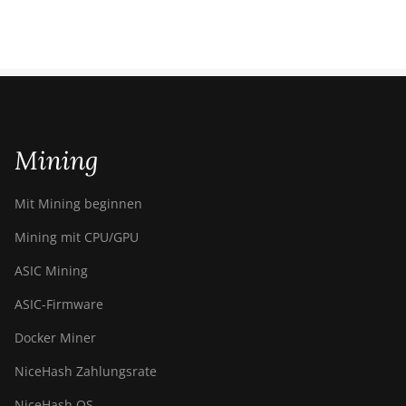
Mining
Mit Mining beginnen
Mining mit CPU/GPU
ASIC Mining
ASIC-Firmware
Docker Miner
NiceHash Zahlungsrate
NiceHash OS