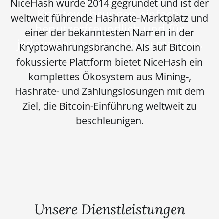
NiceHash wurde 2014 gegründet und ist der
Kryptowährungen einfach,
weltweit führende Hashrate-Marktplatz und
benutzerfreundlich und für
einer der bekanntesten Namen in der
jedermann zugänglich zu machen.
Kryptowährungsbranche. Als auf Bitcoin
fokussierte Plattform bietet NiceHash ein
komplettes Ökosystem aus Mining-,
Hashrate- und Zahlungslösungen mit dem
Ziel, die Bitcoin-Einführung weltweit zu
beschleunigen.
Unsere Dienstleistungen