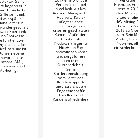
2017 eine wichtige
Verkäufer
struktur. Seine
Persönlichkeit bei
Hashrate. Er
ere begann er in
NiceHash. Als Key
bereits 201
nanzbranche bei
Account Manager für
dem Mining.
Raiffeisen Bank
Hashrate-Käufer
leitete er ei
d war später
pflegt er enge
kW-Mining-
onalleiter für
Beziehungen zu
bevor er A
nkundengeschäft
unseren geschätzten
2018 zu Nic
owohl Sberbank
Kunden. Außerdem
kam. Sein Mi
auch Sparkasse.
treibt er als
Motto: „Ich h
e führt er zwei
Produktmanager für
Probleme, all
rgesellschaften
NiceHash Pay
ein schlechter
iceHash und ist
Innovationen voran
 Konzernebene
und sorgt für ein
ntwortlich für
nahtloses
rations, AML,
Nutzererlebnis.
onalwesen und
Seine
Marketing.
Karriereentwicklung
vom Leiter des
Kundensupports
unterstreicht sein
Engagement für
Exzellenz und
Kundenzufriedenheit.