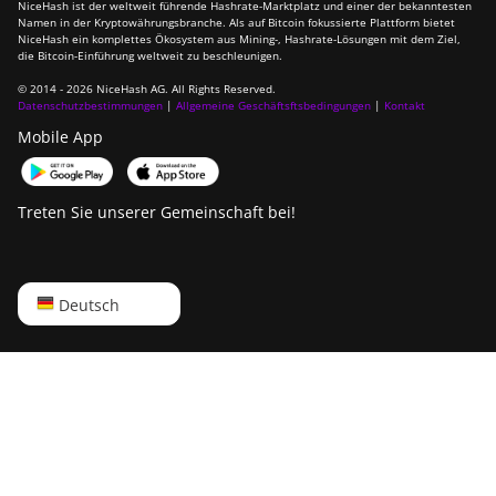
NiceHash ist der weltweit führende Hashrate-Marktplatz und einer der bekanntesten
Namen in der Kryptowährungsbranche. Als auf Bitcoin fokussierte Plattform bietet
NiceHash ein komplettes Ökosystem aus Mining-, Hashrate-Lösungen mit dem Ziel,
die Bitcoin-Einführung weltweit zu beschleunigen.
© 2014 - 2026 NiceHash AG. All Rights Reserved.
Datenschutzbestimmungen
|
Allgemeine Geschäftsftsbedingungen
|
Kontakt
Mobile App
Treten Sie unserer Gemeinschaft bei!
English
Deutsch
Русский
中文
Deutsch
Português