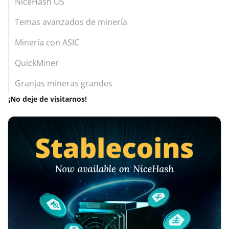
NiceHash OS
Temas avanzados de minería
Minería con ASIC
QuickMiner
Granjas mineras grandes
¡No deje de visitarnos!