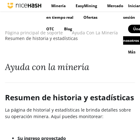
Minería
EasyMining
Mercado
Iniciar
en tiempo real
Ofertas
sesión
OTC
Blog
Úne
Página principal de soporte
Ayuda Con La Minería
Resumen de historia y estadísticas
nosotros
Más
Ayuda con la minería
Resumen de historia y estadísticas
La página de historial y estadísticas le brinda detalles sobre
su operación minera. Aquí puedes monitorear:
Su ingreso proyectado