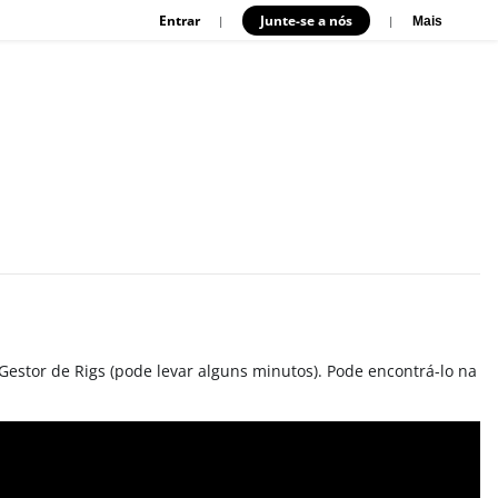
Entrar
Junte-se a nós
|
|
Mais
stor de Rigs (pode levar alguns minutos). Pode encontrá-lo na