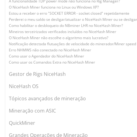
A funcionalidade TDP power mode não funciona no Rig Manager?
O NiceHash Miner funciona no Linux ou Windows XP?
Estou a receber o erro "SOCKET ERROR - socket closed" repetidamente
Perderei o meu saldo se desligar/atualizar o NiceHash Miner ou se desligar
Como habilitar o desbloqueio do NBminer LHR no NiceHash Miner?
Mineiros terceirizados verificados incluídos no NiceHash Miner
O NiceHash Miner não escolhe o algoritmo mais lucrativo?
Notificação detectada flutuações de velocidade do minerador/Miner speed f
Erro NHMWS não conectado no NiceHash Miner
Como usar o Agendador do NiceHash Miner
Como usar os Comandos Extra no NiceHash Miner
Gestor de Rigs NiceHash
NiceHash OS
Tópicos avançados de mineração
Mineração com ASIC
QuickMiner
Grandes Operações de Mineração