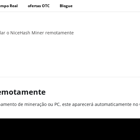
empo Real
ofertas OTC
Blogue
lar o NiceHash Miner remotamente
remotamente
pamento de mineração ou PC, este aparecerá automaticamente no Ge