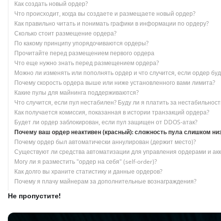
Как создать новый ордер?
Что происходит, когда вы создаете и размещаете новый ордер?
Как правильно читать и понимать графики в информации по ордеру?
Сколько стоит размещение ордера?
По какому принципу упорядочиваются ордеры?
Прочитайте перед размещением первого ордера
Что еще нужно знать перед размещением ордера?
Можно ли изменять или пополнять ордер и что случится, если ордер бу
Почему скорость ордера выше или ниже установленного вами лимита?
Какие пулы для майнинга поддерживаются?
Что случится, если пул нестабилен? Буду ли я платить за нестабильнос
Как получается комиссия, показанная в истории транзакций ордера?
Будет ли ордер заблокирован, если пул защищен от DDOS-атак?
Почему ваш ордер неактивен (красный): сложность пула слишком ни
Почему ордер был автоматически аннулирован (держит место)?
Существуют ли средства автоматизации для управления ордерами и ак
Могу ли я разместить "ордер на себя" (self-order)?
Как долго вы храните статистику и данные ордеров?
Почему я плачу майнерам за дополнительные вознаграждения?
Не пропустите!