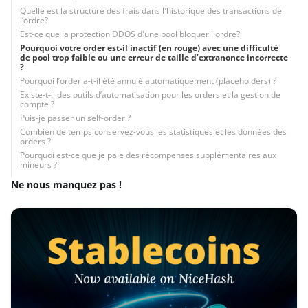
Quelle est la structure des frais dans l'historique des transactions de
l’ordre?
Est-ce que la protection DDOS d'une pool bloquer l'ordre?
Pourquoi votre order est-il inactif (en rouge) avec une difficulté
de pool trop faible ou une erreur de taille d’extranonce incorrecte
?
Pourquoi l’order a-t-il été annulé automatiquement (placeholders) ?
Existe-t-il des outils d’automatisation pour les orders et la gestion de
compte ?
Puis-je passer un self-order ?
Combien de temps conservez-vous les statistiques et les données des
orders ?
Pourquoi est-ce que je paie des récompenses supplémentaires aux
mineurs ?
Ne nous manquez pas !