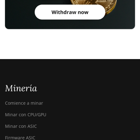
Minería
Comience a minar
Minar con CPU/GPU
Minar con ASIC
Firmware ASIC