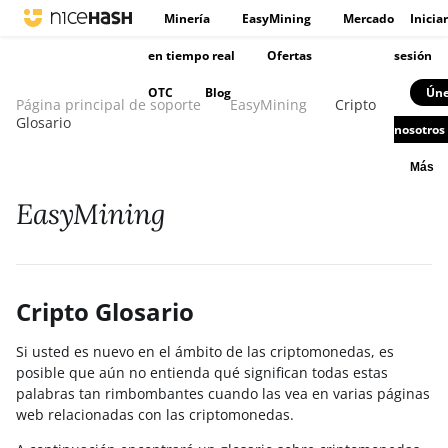
Minería
EasyMining
Mercado
Iniciar
en tiempo real
Ofertas
sesión
OTC
Blog
Úne
Página principal de soporte
EasyMining
Cripto
Glosario
nosotros
Más
EasyMining
Cripto Glosario
Si usted es nuevo en el ámbito de las criptomonedas, es
posible que aún no entienda qué significan todas estas
palabras tan rimbombantes cuando las vea en varias páginas
web relacionadas con las criptomonedas.