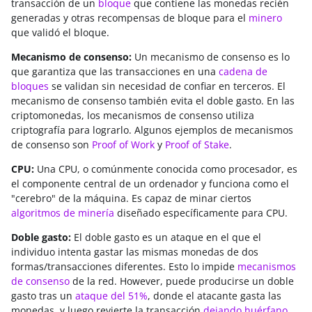
transacción de un
bloque
que contiene las monedas recién
generadas y otras recompensas de bloque para el
minero
que validó el bloque.
Mecanismo de consenso:
Un mecanismo de consenso es lo
que garantiza que las transacciones en una
cadena de
bloques
se validan sin necesidad de confiar en terceros. El
mecanismo de consenso también evita el doble gasto. En las
criptomonedas, los mecanismos de consenso utiliza
criptografía para lograrlo. Algunos ejemplos de mecanismos
de consenso son
Proof of Work
y
Proof of Stake
.
CPU:
Una CPU, o comúnmente conocida como procesador, es
el componente central de un ordenador y funciona como el
"cerebro" de la máquina. Es capaz de minar ciertos
algoritmos de minería
diseñado específicamente para CPU.
Doble gasto:
El doble gasto es un ataque en el que el
individuo intenta gastar las mismas monedas de dos
formas/transacciones diferentes. Esto lo impide
mecanismos
de consenso
de la red. However, puede producirse un doble
gasto tras un
ataque del 51%
, donde el atacante gasta las
monedas, y luego revierte la transacción
dejando huérfano