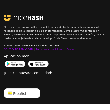
NiceHash es el mercado líder mundial en tasa de hash y uno de los nombres más
reconocidos en la industria de las criptomonedas. Como plataforma centrada en
Bitcoin, NiceHash ofrece un ecosistema completo de soluciones de minería y tasa de
hash con el objetivo de acelerar la adopción de Bitcoin en todo el mundo.
© 2014 - 2026 NiceHash AG. All Rights Reserved.
POLÍTICA DE PRIVACIDAD
|
Términos y condiciones
|
Contacto
Aplicación móvil
¡Únete a nuestra comunidad!
English
Español
Русский