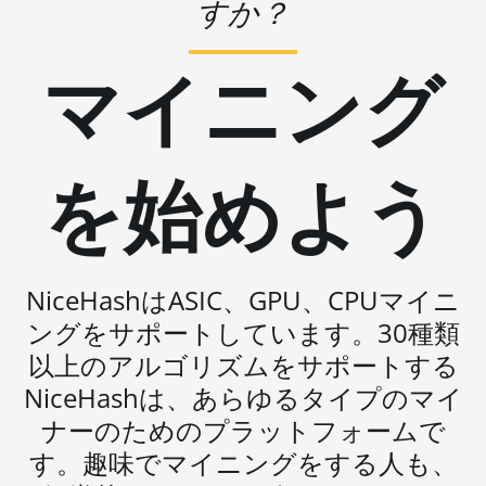
すか？
(100Th)
BITMAIN AntMiner S19j Pro
マイニング
(104Th)
BITMAIN AntMiner S19j Pro+
(120Th)
を始めよう
BITMAIN AntMiner S19j Pro++
(125Th)
BITMAIN AntMiner S21 (200Th)
BITMAIN AntMiner S21 Hyd.
NiceHashはASIC、GPU、CPUマイニ
(335Th)
ングをサポートしています。30種類
BITMAIN AntMiner S21
以上のアルゴリズムをサポートする
Immersion (301Th)
NiceHashは、あらゆるタイプのマイ
BITMAIN AntMiner S21 Pro
ナーのためのプラットフォームで
BITMAIN AntMiner S21 XP
す。趣味でマイニングをする人も、
(270Th)