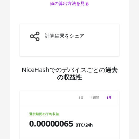
値の算出方法を見る
🇨🇩ㅤ CDF
AMD CPU Ryzen 7 3800XT
🇨🇭ㅤ CHF
AMD CPU Ryzen 7 5700G
🇨🇱ㅤ CLP - CL$
AMD CPU Ryzen 7 5800X
計算結果をシェア
🇨🇴ㅤ COP - CO$
AMD CPU Ryzen 7 5800X3D
🇨🇷ㅤ CRC - ₡
AMD CPU Ryzen 7 7800X3D
🏳ㅤ CUC - $
AMD CPU Ryzen 9 3900X
NiceHashでのデバイスごとの
過去
の収益性
🇨🇻ㅤ CVE - CV$
AMD CPU Ryzen 9 3900XT
🇨🇿ㅤ CZK - Kč
AMD CPU Ryzen 9 3950X
1日
1週間
1月
🇩🇯ㅤ DJF - Fdj
AMD CPU Ryzen 9 5900X
🇩🇰ㅤ DKK - Dkr
AMD CPU Ryzen 9 5950X
選択期間の平均収益
0.00000065
🇩🇴ㅤ DOP - RD$
AMD CPU Ryzen 9 7900X
BTC/24h
🇩🇿ㅤ DZD - DA
AMD CPU Ryzen 9 7950X