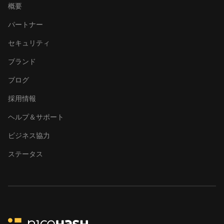
DesiweMiner K10Pro
概要
DesiweMiner K10Ultra
パートナー
DesiweMiner K9S
セキュリティ
Ebang Ebit E12
ブランド
Ebang Ebit E12+
ブログ
ElphaPex DG 1
採用情報
ElphaPex DG 1 Lite
ヘルプ＆サポート
ElphaPex DG 1+
ビジネス協力
ElphaPex DG 1S
ステータス
ElphaPex DG Home 1
ElphaPex DG Hydro 1
ElphaPex DG2
ElphaPex DG2+