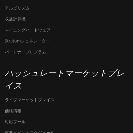
アルゴリズム
Bitdeer SealMiner A3 Hydro
収益計算機
Bitdeer SealMiner A3 Pro Air
マイニングハードウェア
Bitdeer SealMiner A3 Pro
Hydro
Stratumジェネレーター
Bitdeer SealMiner A4 Pro Air
パートナープログラム
Bitdeer SealMiner A4 Pro
Hydro
ハッシュレートマーケットプレ
Bitdeer SealMiner A4 Ultra
イス
Hydro
Bitdeer SealMiner DL1 Air
ライブマーケットプレイス
Bitdeer SealMiner DL1 Hydro
価格情報
Bitmain Antminer AL1
対応プール
Canaan Avalon A15-194T
重要イベントスケジュール