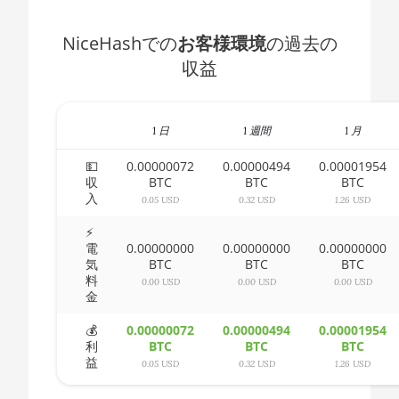
🇧🇭ㅤ BHD - BD
AMD CPU Ryzen 5 3600
NiceHashでの
お客様環境
の過去の
🇧🇮ㅤ BIF - FBu
収益
AMD CPU Ryzen 5 3600X
🇧🇲ㅤ BMD - $
AMD CPU Ryzen 5 3600XT
🇧🇳ㅤ BND - BN$
AMD CPU Ryzen 5 5600X
1 日
1 週間
1 月
🇧🇴ㅤ BOB - Bs
AMD CPU Ryzen 5 7600X
💵
0.00000072
0.00000494
0.00001954
収
BTC
BTC
BTC
🇧🇷ㅤ BRL - R$
AMD CPU Ryzen 7 1700
入
0.05 USD
0.32 USD
1.26 USD
🏳ㅤ BSD - B$
AMD CPU Ryzen 7 1700X
⚡
電
0.00000000
0.00000000
0.00000000
🇧🇹ㅤ BTN - Nu.
AMD CPU Ryzen 7 1800X
気
BTC
BTC
BTC
料
0.00 USD
0.00 USD
0.00 USD
🇧🇼ㅤ BWP
AMD CPU Ryzen 7 2700
金
🇧🇾ㅤ BYN
AMD CPU Ryzen 7 2700X
💰
0.00000072
0.00000494
0.00001954
利
BTC
BTC
BTC
🇧🇿ㅤ BZD - BZ$
AMD CPU Ryzen 7 3700X
益
0.05 USD
0.32 USD
1.26 USD
🇨🇦ㅤ CAD - CA$
AMD CPU Ryzen 7 3800X