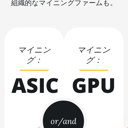
組織的なマイニングファームも。
BITMAIN AntMiner S21 XP Hyd
(473Th)
BITMAIN AntMiner S21 XP
Immersion (300Th)
BITMAIN AntMiner S21 XP+
Hyd (500Th)
マイニン
マイニン
BITMAIN AntMiner S21+
グ：
グ：
(216Th)
BITMAIN AntMiner S21+ Hyd
ASIC
GPU
(319Th)
BITMAIN AntMiner S21e XP
Hyd (430Th)
BITMAIN AntMiner S21e XP
Hyd 3U (860Th)
or/and
BITMAIN AntMiner S21j XP Hyd