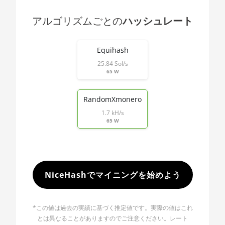
🇯🇵ㅤ JPY - ¥
AMD RX 5600 XT 6GB
アルゴリズムごとの
ハッシュレート
🏳ㅤ KGS - сом
AMD RX 570 16GB
End of interactive chart.
🇰🇭ㅤ KHR
AMD RX 570 4GB
Equihash
🇰🇲ㅤ KMF - CF
25.84 Sol/s
AMD RX 570 8GB
65 W
🏳ㅤ KPW - W
AMD RX 5700 8GB
RandomXmonero
🇰🇷ㅤ KRW - ₩
AMD RX 5700 XT 8GB
1.7 kH/s
🇰🇼ㅤ KWD - KD
65 W
AMD RX 580 4GB
🇰🇾ㅤ KYD - $
AMD RX 580 8GB
🇰🇿ㅤ KZT
AMD RX 590 8GB
🇱🇦ㅤ LAK - ₭
NiceHashでマイニングを始めよう
AMD RX 6500 XT 4GB
🇱🇧ㅤ LBP - LB£
AMD RX 6600 8GB
*この値は過去の実績に基づく推定値です。実際の値はこれ
🇱🇰ㅤ LKR - SLRs
AMD RX 6600 XT 8GB
とは異なることがありますのでご注意ください。レート