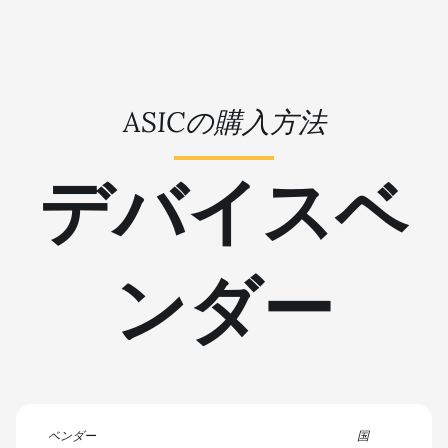
BITMAIN AntMiner L7
🇹🇳ㅤ TND - DT
BITMAIN AntMiner L9 (16Gh)
🇹🇷ㅤ TRY - TL
BITMAIN AntMiner L9 (17Gh)
🇹🇹ㅤ TTD - TT$
ASICの購入方法
BITMAIN AntMiner L9 Hyd 2U
🇹🇼ㅤ TWD - NT$
(27Gh)
デバイスベ
🇹🇿ㅤ TZS - TSh
BITMAIN AntMiner S11
🇺🇦ㅤ UAH - ₴
BITMAIN AntMiner S15
🇺🇬ㅤ UGX - USh
BITMAIN AntMiner S17
ンダー
🇺🇾ㅤ UYU - $U
BITMAIN AntMiner S17 (53Th)
🇺🇿ㅤ UZS
BITMAIN AntMiner S17 Pro
🏳ㅤ VES - Bs.S
BITMAIN AntMiner S17 Pro
(50Th)
🇻🇳ㅤ VND - ₫
BITMAIN AntMiner S17+
ベンダー
🇻🇺ㅤ VUV - Vt
国