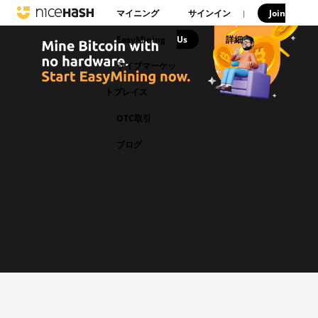
マイニング
サインイン
Join
|
EasyMining
Us
|
詳細
ライブマーケッ
トプレイス
OTC取引
ブログ