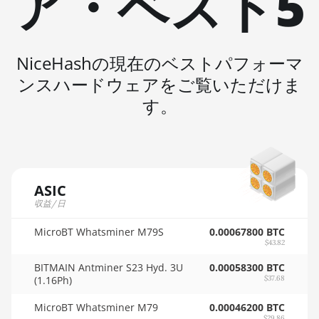
ア・ベスト5
🇲🇺ㅤ MUR - MURs
AMD RX 7900 GRE
🏳ㅤ MVR - Rf
AMD RX 7900 XT 20GB
🇲🇼ㅤ MWK - MK
NiceHashの現在のベストパフォーマ
AMD RX 7900 XTX 24GB
ンスハードウェアをご覧いただけま
🇲🇽ㅤ MXN - MX$
AMD RX 9070
す。
🇲🇾ㅤ MYR - RM
AMD RX 9070 GRE
🇳🇦ㅤ NAD - N$
AMD RX 9070 XT
🇳🇬ㅤ NGN - ₦
AMD RX Vega 56
ASIC
🇳🇮ㅤ NIO - C$
AMD RX Vega 64
収益/日
🇳🇴ㅤ NOK - Nkr
AMD Radeon Pro VII
MicroBT Whatsminer M79S
0.00067800 BTC
🇳🇵ㅤ NPR - NPRs
$43.82
AMD Radeon VII
BITMAIN Antminer S23 Hyd. 3U
🇳🇿ㅤ NZD - NZ$
0.00058300 BTC
AMD Vega Frontier Edition
(1.16Ph)
$37.68
🇴🇲ㅤ OMR
Auradine Teraflux AH3880
MicroBT Whatsminer M79
0.00046200 BTC
$29.86