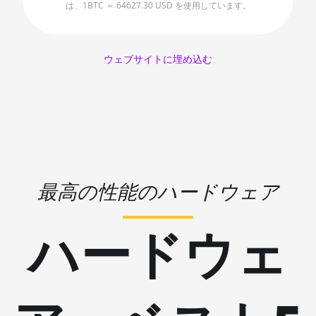
は、1BTC ＝ 64627.30 USD を使用しています。
🇱🇷ㅤ LRD - $
AMD RX 6650 XT
🏳ㅤ LSL - M
AMD RX 6700 10GB
🇱🇹ㅤ LTL - Lt
ウェブサイトに埋め込む
AMD RX 6700 XT 12GB
🇱🇻ㅤ LVL - Ls
AMD RX 6750 XT 12GB
🇱🇾ㅤ LYD - LD
AMD RX 6800 16GB
🇲🇦ㅤ MAD
AMD RX 6800 XT 16GB
🇲🇩ㅤ MDL
AMD RX 6900 XT 16GB
最高の性能のハードウェア
🇲🇬ㅤ MGA
AMD RX 6950 XT
🇲🇰ㅤ MKD
AMD RX 7600
ハードウェ
🇲🇲ㅤ MMK
AMD RX 7600 XT
🏳ㅤ MNT - ₮
AMD RX 7700 XT
🇲🇴ㅤ MOP - MOP$
AMD RX 7800 XT