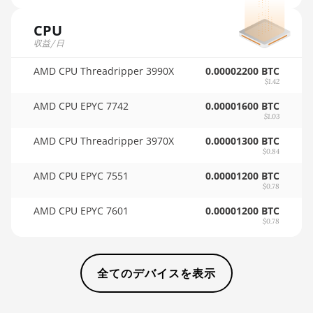
BITMAIN AntMiner KS3 (9.4TH)
🇸🇩ㅤ SDG
CPU
収益/日
BITMAIN AntMiner KS5
🇸🇪ㅤ SEK
AMD CPU Threadripper 3990X
0.00002200 BTC
BITMAIN AntMiner KS5 Pro
🇸🇬ㅤ SGD - S$
$1.42
BITMAIN AntMiner KS7
🏳ㅤ SHP - £
AMD CPU EPYC 7742
0.00001600 BTC
$1.03
BITMAIN AntMiner L11 (20Gh)
🇸🇱ㅤ SLL - Le
AMD CPU Threadripper 3970X
0.00001300 BTC
BITMAIN AntMiner L11 Hyd. 2U
🇸🇴ㅤ SOS - Ssh
$0.84
(33Gh)
AMD CPU EPYC 7551
0.00001200 BTC
🏳ㅤ SRD - $
$0.78
BITMAIN AntMiner L11 Hyd. 6U
🇸🇾ㅤ SYP - SY£
(33Gh)
AMD CPU EPYC 7601
0.00001200 BTC
$0.78
🇸🇿ㅤ SZL - L
BITMAIN AntMiner L11 Pro
(21Gh)
🇹🇭ㅤ THB - ฿
BITMAIN AntMiner L3 ++
全てのデバイスを表示
🇹🇭ㅤ TJS - ЅМ
BITMAIN AntMiner L3+
🏳ㅤ TMT - m