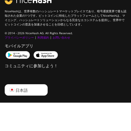
FusionSilicon X2
NiceHashは、世界有数のハッシュレートマーケットプレイスであり、暗号通貨業界で最も認
知された企業の1つです。ビットコインに特化したプラットフォームとしてNiceHashは、マ
イニング、ハッシュレートソリューションからなる完全なエコシステムを提供し、世界中で
FusionSilicon X7
ビットコインの普及を加速させることを目標としています。
Goldshell AL-BOX
© 2014 - 2026 NiceHash AG. All Rights Reserved.
プライバシーポリシー
|
利用規約
|
お問い合わせ
Goldshell AL-BOX II
モバイルアプリ
Goldshell AL-BOX II Plus
Goldshell CK Lite
コミュニティに参加しよう！
Goldshell CK-BOX
Goldshell CK-BOX II
English
日本語
Goldshell CK5
Русский
Goldshell CK6
中文
Goldshell CK6-SE
Deutsch
Goldshell E-DG1M