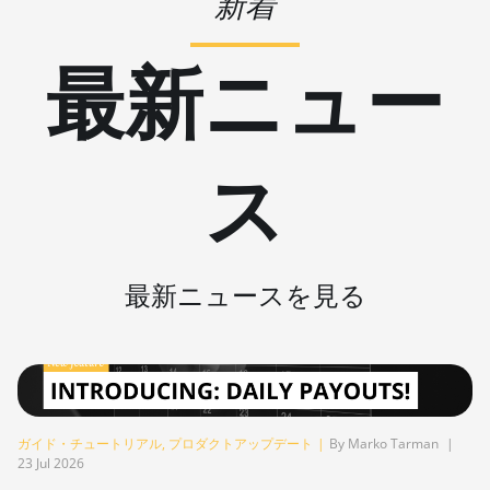
新着
BITMAIN AntMiner Z11j
最新ニュー
BITMAIN AntMiner Z15
BITMAIN AntMiner Z15 Pro
BITMAIN AntMiner Z15e
ス
BITMAIN AntMiner Z15j
BITMAIN Antminer S19 Hyd.
(152Th)
最新ニュースを見る
BITMAIN Antminer S19 Hydro
(158Th)
BITMAIN Antminer S19 XP Hyd
(255Th)
BITMAIN Antminer S19j
ガイド・チュートリアル
,
プロダクトアップデート
|
By Marko Tarman
|
(100TH)
23 Jul 2026