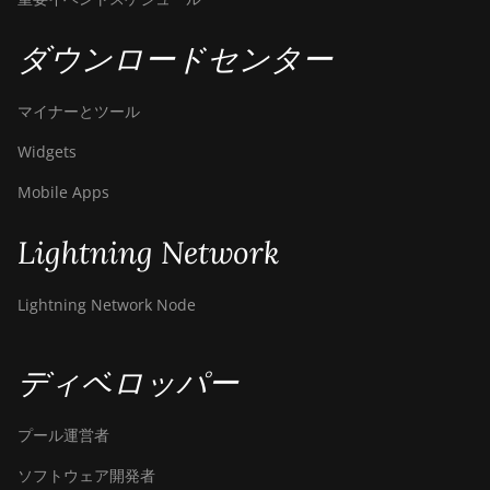
Canaan Avalon A1566
ダウンロードセンター
Canaan Avalon A1566I
Canaan Avalon A15XP-206T
マイナーとツール
Canaan Avalon A16 (282Th)
Widgets
Canaan Avalon A16XP (300Th)
Mobile Apps
Canaan Avalon Made A1346
Lightning Network
Canaan Avalon Made A1366
Lightning Network Node
Canaan Avalon Made A1446
Canaan Avalon Made A1466
ディベロッパー
Canaan Avalon Mini 3
Canaan Avalon Nano 3
プール運営者
Canaan Avalon Nano 3S
ソフトウェア開発者