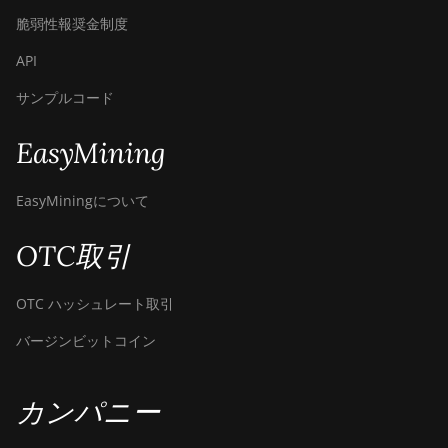
Canaan Avalon Q
脆弱性報奨金制度
Canaan Avalon Q
API
Canaan AvalonMiner 1047
サンプルコード
Canaan AvalonMiner 1066
EasyMining
Canaan Creative Avalon 1126
Pro
EasyMiningについて
Canaan Creative Avalon 1146
Pro
OTC取引
Canaan Creative Avalon 1166
Pro
OTC ハッシュレート取引
Canaan Creative Avalon 1246
バージンビットコイン
Canaan Creative Avalon 7
カンパニー
Canaan Creative Avalon 921