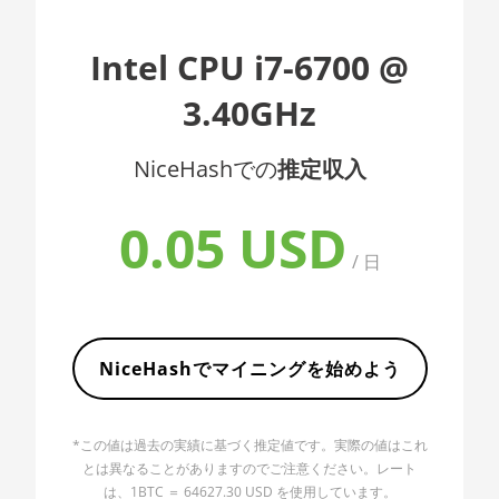
AMD CPU EPYC 7402
🇦🇱ㅤ ALL
AMD CPU EPYC 7402P
Intel CPU i7-6700 @
🇦🇲ㅤ AMD
AMD CPU EPYC 7551
3.40GHz
🇧🇶ㅤ ANG - ƒ
AMD CPU EPYC 7601
🇦🇴ㅤ AOA - Kz
NiceHashでの
推定収入
AMD CPU EPYC 7742
🇦🇷ㅤ ARS - AR$
AMD CPU Ryzen 3 1300X
0.05 USD
🇦🇺ㅤ AUD - AU$
AMD CPU Ryzen 5 1400
/ 日
🏳ㅤ AWG - ƒ
AMD CPU Ryzen 5 1500X
🇦🇿ㅤ AZN - man.
AMD CPU Ryzen 5 1600
🇧🇦ㅤ BAM - KM
NiceHashでマイニングを始めよう
AMD CPU Ryzen 5 1600X
🏳ㅤ BBD - Bds$
AMD CPU Ryzen 5 2600
*この値は過去の実績に基づく推定値です。実際の値はこれ
🇧🇩ㅤ BDT - Tk
AMD CPU Ryzen 5 2600X
とは異なることがありますのでご注意ください。レート
🇧🇬ㅤ BGN
は、1BTC ＝ 64627.30 USD を使用しています。
AMD CPU Ryzen 5 3500X