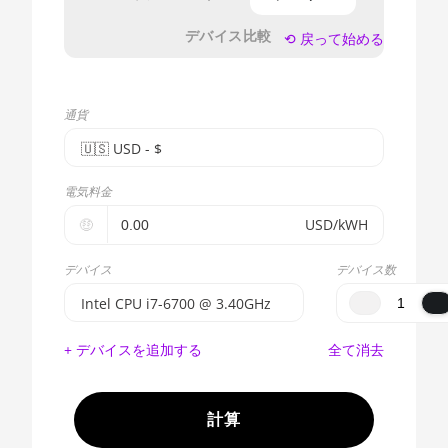
デバイス比較
⟲ 戻って始める
通貨
🇺🇸ㅤ USD - $
🇪🇺ㅤ EUR - €
電気料金
🇺🇸ㅤ USD - $
🤑
USD/kWH
🇨🇳ㅤ CNY - CN¥
デバイス
デバイス数
🇬🇧ㅤ GBP - £
Intel CPU i7-6700 @ 3.40GHz
🇷🇺ㅤ RUB
BITMAIN AntMiner S17e (64Th)
+ デバイスを追加する
全て消去
- - -
AMD CPU EPYC 7302
🇦🇪ㅤ AED
AMD CPU EPYC 7352
計算
🇦🇫ㅤ AFN - Af