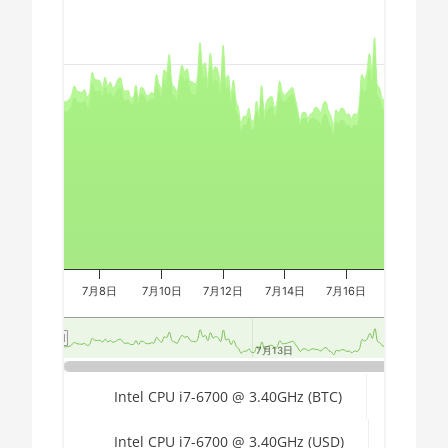
Chart
🇪🇬ㅤ EGP
AMD CPU Threadripper 1900X
🇪🇷ㅤ ERN - Nfk
AMD CPU Threadripper 1920X
Combination chart with 3 data series.
The chart has 2 X axes displaying Time, and navigator-x-a
🇪🇹ㅤ ETB - Br
AMD CPU Threadripper 1950X
The chart has 3 Y axes displaying values, values, and navi
🏳ㅤ FJD - FJ$
AMD CPU Threadripper 2920X
🇫🇰ㅤ FKP - £
AMD CPU Threadripper 2950X
🇬🇪ㅤ GEL
AMD CPU Threadripper
2970WX
🇬🇭ㅤ GHS - GH₵
AMD CPU Threadripper
🇬🇮ㅤ GIP - £
2990WX
7月8日
7月10日
7月12日
7月14日
7月16日
7月18日
🏳ㅤ GMD - D
AMD CPU Threadripper 3960X
🇬🇳ㅤ GNF - FG
7月13日
7月13日
AMD CPU Threadripper 3970X
🇬🇹ㅤ GTQ
End of interactive chart.
Intel CPU i7-6700 @ 3.40GHz (BTC)
AMD CPU Threadripper 3990X
🏳ㅤ GYD - GY$
AMD PRO W6800 32GB
Intel CPU i7-6700 @ 3.40GHz (USD)