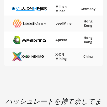
BITMAIN AntMiner S19
🏳ㅤ WST - WS$
Million
Germany
Miner
BITMAIN AntMiner S19 Pro
🇨🇫ㅤ XAF - FCFA
Hong
BITMAIN AntMiner S19 Pro
LeedMiner
🇦🇬ㅤ XCD - $
Kong
Hyd. (184Th)
🏳ㅤ XDR - SDR
BITMAIN AntMiner S19 Pro+
Hong
Apexto
Hyd (198Th)
🇨🇮ㅤ XOF - CFA
Kong
BITMAIN AntMiner S19 Pro+
🇵🇫ㅤ XPF - Fr
Hyd. (191Th)
X-ON
China
Mining
🇾🇪ㅤ YER - YR
BITMAIN AntMiner S19 XP
🇿🇦ㅤ ZAR - R
(140Th)
🇿🇲ㅤ ZMK - ZK
BITMAIN AntMiner S19 XP Hyd
3U (512Th)
BITMAIN AntMiner S19 XP+
Hyd (279Th)
ハッシュレートを持て余してま
BITMAIN AntMiner S19j Pro