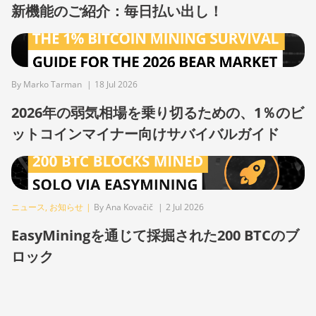
BITMAIN Antminer S19j (90Th)
新機能のご紹介：毎日払い出し！
BITMAIN Antminer S19j Pro
(96Th)
BITMAIN Antminer S19j XP
(151TH)
By Marko Tarman
|
18 Jul 2026
2026年の弱気相場を乗り切るための、1％のビ
BITMAIN Antminer S19k Pro
(120Th)
ットコインマイナー向けサバイバルガイド
BITMAIN Antminer S23 (580Th)
BITMAIN Antminer S23 Hyd.
(580Th)
ニュース
,
お知らせ
|
By Ana Kovačič
|
2 Jul 2026
BITMAIN Antminer S23 Hyd.
EasyMiningを通じて採掘された200 BTCのブ
3U (1.16Ph)
ロック
BITMAIN Antminer S23 Imm.
(442Th)
BITMAIN Antminer S23e Hyd
2U (865Th/s)