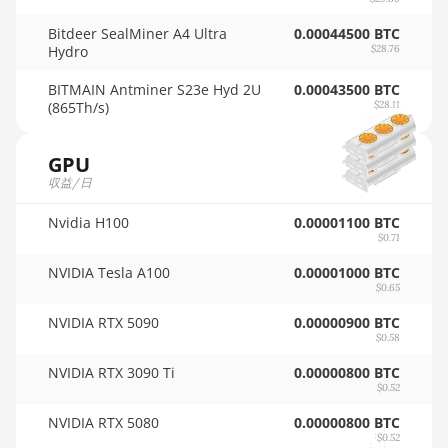
🇵🇦ㅤ PAB - B/.
Auradine Teraflux AI2500
Bitdeer SealMiner A4 Ultra
0.00044500 BTC
🇵🇪ㅤ PEN - S/.
Auradine Teraflux AI3680
Hydro
$28.76
🏳ㅤ PGK - K
Auradine Teraflux AT1500
BITMAIN Antminer S23e Hyd 2U
0.00043500 BTC
(865Th/s)
$28.11
🇵🇭ㅤ PHP - ₱
Auradine Teraflux AT2880
🇵🇰ㅤ PKR - PKRs
GPU
BITFURY B8
収益/日
🇵🇱ㅤ PLN - zł
BITMAIN AntMiner AL1
(16.6Th)
Nvidia H100
0.00001100 BTC
🇵🇾ㅤ PYG - ₲
$0.71
BITMAIN AntMiner D3
🇶🇦ㅤ QAR - QR
NVIDIA Tesla A100
0.00001000 BTC
$0.65
BITMAIN AntMiner D5
🇷🇴ㅤ RON
NVIDIA RTX 5090
0.00000900 BTC
BITMAIN AntMiner K5
🇷🇸ㅤ RSD - din.
$0.58
BITMAIN AntMiner K7
🇸🇦ㅤ SAR - SR
NVIDIA RTX 3090 Ti
0.00000800 BTC
$0.52
BITMAIN AntMiner KA3
🇸🇧ㅤ SBD - $
NVIDIA RTX 5080
0.00000800 BTC
$0.52
BITMAIN AntMiner KS3 (8.3TH)
🏳ㅤ SCR - SR