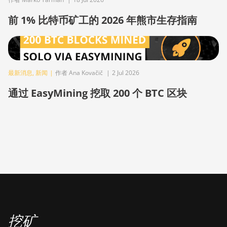
BITMAIN Antminer S23 Hyd. (580Th)
前 1% 比特币矿工的 2026 年熊市生存指南
BITMAIN Antminer S23 Hyd. 3U (1.16Ph)
BITMAIN Antminer S23 Imm. (442Th)
BITMAIN Antminer S23e Hyd 2U (865Th/s)
最新消息
,
新闻
|
作者 Ana Kovačič
|
2 Jul 2026
BITMAIN Antminer T19 Hydro (145Th)
通过 EasyMining 挖取 200 个 BTC 区块
BITMAIN Antminer T19 Hydro (158Th)
BITMAIN Antminer T21 (190TH)
Baikal BK-G28
Baikal Giant X10
Baikal Giant+
Bitdeer SealMiner A2
Bitdeer SealMiner A2 Hyd
挖矿