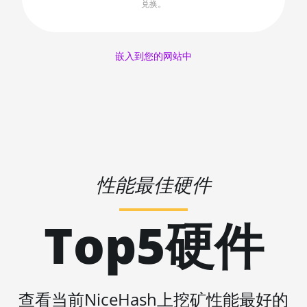
AMD RX 6650 XT
兑换。
🇱🇷ㅤ LRD - $
AMD RX 6700 10GB
🏳ㅤ LSL - M
AMD RX 6700 XT 12GB
嵌入到您的网站中
🇱🇹ㅤ LTL - Lt
AMD RX 6750 XT 12GB
🇱🇻ㅤ LVL - Ls
AMD RX 6800 16GB
🇱🇾ㅤ LYD - LD
AMD RX 6800 XT 16GB
🇲🇦ㅤ MAD
AMD RX 6900 XT 16GB
🇲🇩ㅤ MDL
性能最佳硬件
AMD RX 6950 XT
🇲🇬ㅤ MGA
AMD RX 7600
Top5硬件
🇲🇰ㅤ MKD
AMD RX 7600 XT
🇲🇲ㅤ MMK
AMD RX 7700 XT
🏳ㅤ MNT - ₮
AMD RX 7800 XT
查看当前NiceHash上挖矿性能最好的
🇲🇴ㅤ MOP - MOP$