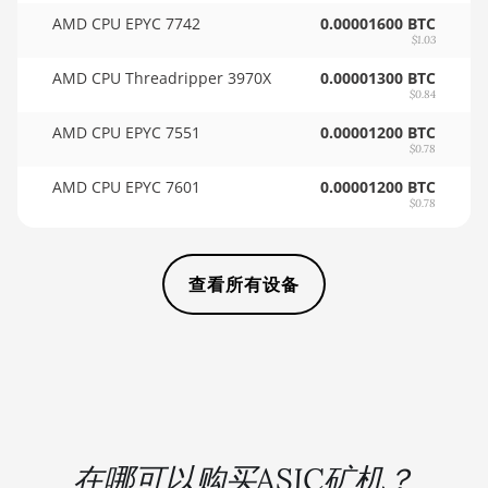
AMD CPU EPYC 7742
0.00001600 BTC
🏳ㅤ SCR - SR
BITMAIN AntMiner KS5
$1.03
🇸🇩ㅤ SDG
BITMAIN AntMiner KS5 Pro
AMD CPU Threadripper 3970X
0.00001300 BTC
$0.84
🇸🇪ㅤ SEK
BITMAIN AntMiner KS7
AMD CPU EPYC 7551
0.00001200 BTC
🇸🇬ㅤ SGD - S$
$0.78
BITMAIN AntMiner L11 (20Gh)
AMD CPU EPYC 7601
🏳ㅤ SHP - £
0.00001200 BTC
BITMAIN AntMiner L11 Hyd. 2U (33Gh)
$0.78
🇸🇱ㅤ SLL - Le
BITMAIN AntMiner L11 Hyd. 6U (33Gh)
🇸🇴ㅤ SOS - Ssh
BITMAIN AntMiner L11 Pro (21Gh)
查看所有设备
🏳ㅤ SRD - $
BITMAIN AntMiner L3 ++
🇸🇾ㅤ SYP - SY£
BITMAIN AntMiner L3+
🇸🇿ㅤ SZL - L
BITMAIN AntMiner L7
🇹🇭ㅤ THB - ฿
BITMAIN AntMiner L9 (16Gh)
🇹🇭ㅤ TJS - ЅМ
在哪可以购买ASIC矿机？
BITMAIN AntMiner L9 (17Gh)