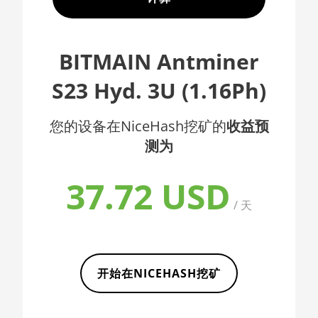
🇦🇫ㅤ AFN - Af
AMD CPU EPYC 7402
🇦🇱ㅤ ALL
AMD CPU EPYC 7402P
BITMAIN Antminer
🇦🇲ㅤ AMD
AMD CPU EPYC 7551
S23 Hyd. 3U (1.16Ph)
🇧🇶ㅤ ANG - ƒ
AMD CPU EPYC 7601
🇦🇴ㅤ AOA - Kz
您的设备在NiceHash挖矿的
收益预
AMD CPU EPYC 7742
测为
🇦🇷ㅤ ARS - AR$
AMD CPU Ryzen 3 1300X
🇦🇺ㅤ AUD - AU$
AMD CPU Ryzen 5 1400
37.72 USD
🏳ㅤ AWG - ƒ
/ 天
AMD CPU Ryzen 5 1500X
🇦🇿ㅤ AZN - man.
AMD CPU Ryzen 5 1600
🇧🇦ㅤ BAM - KM
AMD CPU Ryzen 5 1600X
开始在NICEHASH挖矿
🏳ㅤ BBD - Bds$
AMD CPU Ryzen 5 2600
🇧🇩ㅤ BDT - Tk
AMD CPU Ryzen 5 2600X