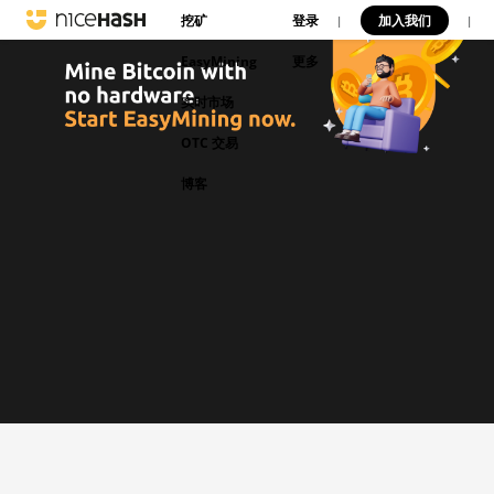
挖矿
登录
加入我们
|
|
EasyMining
更多
实时市场
OTC 交易
博客