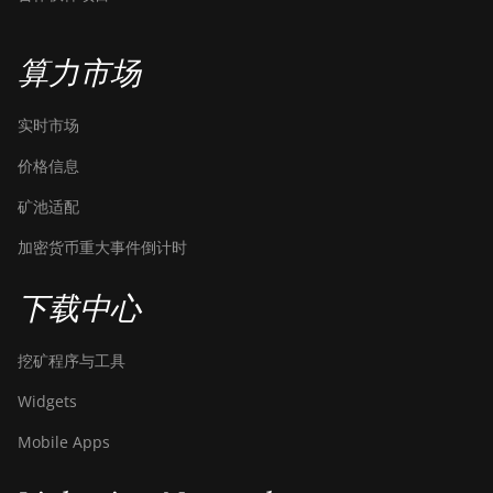
Canaan Avalon A15-194T
Canaan Avalon A1566
算力市场
Canaan Avalon A1566I
实时市场
Canaan Avalon A15XP-206T
价格信息
Canaan Avalon A16 (282Th)
矿池适配
Canaan Avalon A16XP (300Th)
加密货币重大事件倒计时
Canaan Avalon Made A1346
Canaan Avalon Made A1366
下载中心
Canaan Avalon Made A1446
挖矿程序与工具
Canaan Avalon Made A1466
Widgets
Canaan Avalon Mini 3
Mobile Apps
Canaan Avalon Nano 3
Canaan Avalon Nano 3S