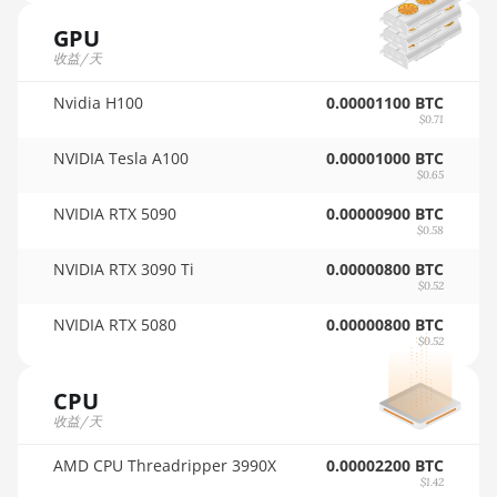
🇵🇦ㅤ PAB - B/.
GPU
Auradine Teraflux AI3680
收益/天
🇵🇪ㅤ PEN - S/.
Auradine Teraflux AT1500
Nvidia H100
0.00001100 BTC
🏳ㅤ PGK - K
Auradine Teraflux AT2880
$0.71
🇵🇭ㅤ PHP - ₱
NVIDIA Tesla A100
0.00001000 BTC
BITFURY B8
$0.65
🇵🇰ㅤ PKR - PKRs
BITMAIN AntMiner AL1 (16.6Th)
NVIDIA RTX 5090
0.00000900 BTC
$0.58
🇵🇱ㅤ PLN - zł
BITMAIN AntMiner D3
NVIDIA RTX 3090 Ti
0.00000800 BTC
🇵🇾ㅤ PYG - ₲
BITMAIN AntMiner D5
$0.52
🇶🇦ㅤ QAR - QR
NVIDIA RTX 5080
0.00000800 BTC
BITMAIN AntMiner K5
$0.52
🇷🇴ㅤ RON
BITMAIN AntMiner K7
CPU
🇷🇸ㅤ RSD - din.
BITMAIN AntMiner KA3
收益/天
🇸🇦ㅤ SAR - SR
BITMAIN AntMiner KS3 (8.3TH)
AMD CPU Threadripper 3990X
0.00002200 BTC
🇸🇧ㅤ SBD - $
$1.42
BITMAIN AntMiner KS3 (9.4TH)