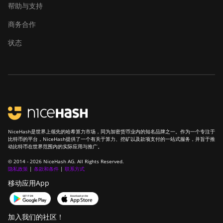
帮助与支持
FusionSilicon X7
商务合作
Goldshell AL-BOX
状态
Goldshell AL-BOX II
Goldshell AL-BOX II Plus
Goldshell CK Lite
Goldshell CK-BOX
Goldshell CK-BOX II
NiceHash是世界上领先的哈希算力市场，同为加密货币业内的知名品牌之一。作为一个专注于
比特币的平台，NiceHash提供了一个有关于算力、挖矿以及款项支付的一站式服务，并旨于推
Goldshell CK5
动比特币在世界范围内的实际应用与推广。
Goldshell CK6
© 2014 - 2026 NiceHash AG. All Rights Reserved.
隐私政策
|
条款和条件
|
联系方式
Goldshell CK6-SE
移动应用App
Goldshell E-DG1M
加入我们的社区！
Goldshell KA-BOX