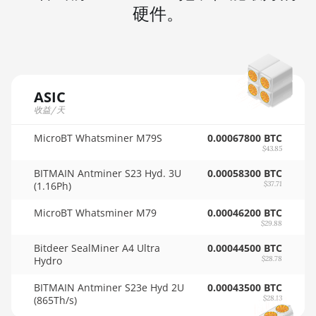
AMD RX 7900 GRE
硬件。
🇲🇺ㅤ MUR - MURs
AMD RX 7900 XT 20GB
🏳ㅤ MVR - Rf
AMD RX 7900 XTX 24GB
🇲🇼ㅤ MWK - MK
AMD RX 9070
ASIC
🇲🇽ㅤ MXN - MX$
AMD RX 9070 GRE
收益/天
🇲🇾ㅤ MYR - RM
AMD RX 9070 XT
MicroBT Whatsminer M79S
0.00067800 BTC
$43.85
🇳🇦ㅤ NAD - N$
AMD RX Vega 56
BITMAIN Antminer S23 Hyd. 3U
0.00058300 BTC
🇳🇬ㅤ NGN - ₦
AMD RX Vega 64
(1.16Ph)
$37.71
🇳🇮ㅤ NIO - C$
AMD Radeon Pro VII
MicroBT Whatsminer M79
0.00046200 BTC
$29.88
🇳🇴ㅤ NOK - Nkr
AMD Radeon VII
Bitdeer SealMiner A4 Ultra
0.00044500 BTC
🇳🇵ㅤ NPR - NPRs
Hydro
$28.78
AMD Vega Frontier Edition
🇳🇿ㅤ NZD - NZ$
BITMAIN Antminer S23e Hyd 2U
0.00043500 BTC
Auradine Teraflux AH3880
(865Th/s)
$28.13
🇴🇲ㅤ OMR
Auradine Teraflux AI2500