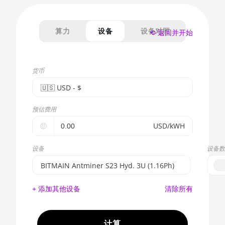
算力
设备
设备对照
⟲ 返回并开始
货币
🇺🇸ㅤ USD - $
🇪🇺ㅤ EUR - €
预估费用
🇺🇸ㅤ USD - $
🤑
USD/kWH
🇨🇳ㅤ CNY - CN¥
设备
设备数
🇬🇧ㅤ GBP - £
BITMAIN Antminer S23 Hyd. 3U (1.16Ph)
🇷🇺ㅤ RUB
BITMAIN AntMiner S17e (64Th)
+ 添加其他设备
清除所有
- - -
AMD CPU EPYC 7302
🇦🇪ㅤ AED
AMD CPU EPYC 7352
计算