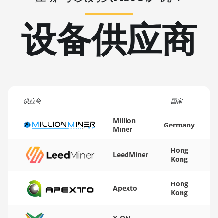
🏳ㅤ TMT - m
BITMAIN AntMiner L9 Hyd 2U (27Gh)
设备供应商
🇹🇳ㅤ TND - DT
BITMAIN AntMiner S11
🇹🇷ㅤ TRY - TL
BITMAIN AntMiner S15
🇹🇹ㅤ TTD - TT$
BITMAIN AntMiner S17
🇹🇼ㅤ TWD - NT$
BITMAIN AntMiner S17 (53Th)
🇹🇿ㅤ TZS - TSh
供应商
国家
BITMAIN AntMiner S17 Pro
🇺🇦ㅤ UAH - ₴
Million
BITMAIN AntMiner S17 Pro (50Th)
Germany
Miner
🇺🇬ㅤ UGX - USh
BITMAIN AntMiner S17+
Hong
🇺🇾ㅤ UYU - $U
LeedMiner
BITMAIN AntMiner S19
Kong
🇺🇿ㅤ UZS
BITMAIN AntMiner S19 Pro
Hong
Apexto
🏳ㅤ VES - Bs.S
Kong
BITMAIN AntMiner S19 Pro Hyd. (184Th)
🇻🇳ㅤ VND - ₫
BITMAIN AntMiner S19 Pro+ Hyd (198Th)
X-ON