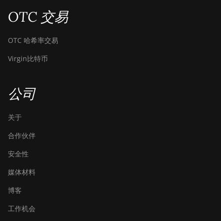
OTC 交易
DesiweMiner K9S
Ebang Ebit E12
OTC 哈希率交易
Ebang Ebit E12+
Virgin比特币
ElphaPex DG 1
ElphaPex DG 1 Lite
公司
ElphaPex DG 1+
关于
ElphaPex DG 1S
合作伙伴
ElphaPex DG Home 1
安全性
ElphaPex DG Hydro 1
媒体材料
ElphaPex DG2
博客
ElphaPex DG2+
工作机会
FusionSilicon X2