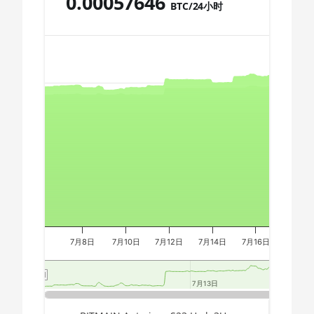
0.00057646
BTC/24小时
🇩🇿ㅤ DZD - DA
AMD CPU Ryzen 9 7950X
Chart
🇪🇬ㅤ EGP
AMD CPU Threadripper 1900X
🇪🇷ㅤ ERN - Nfk
AMD CPU Threadripper 1920X
🇪🇹ㅤ ETB - Br
Combination chart with 3 data series.
AMD CPU Threadripper 1950X
The chart has 2 X axes displaying Time, and navigator-x-a
🏳ㅤ FJD - FJ$
The chart has 3 Y axes displaying values, values, and navi
AMD CPU Threadripper 2920X
🇫🇰ㅤ FKP - £
AMD CPU Threadripper 2950X
🇬🇪ㅤ GEL
AMD CPU Threadripper 2970WX
🇬🇭ㅤ GHS - GH₵
AMD CPU Threadripper 2990WX
🇬🇮ㅤ GIP - £
AMD CPU Threadripper 3960X
🏳ㅤ GMD - D
7月8日
7月10日
7月12日
7月14日
7月16日
7月18日
AMD CPU Threadripper 3970X
🇬🇳ㅤ GNF - FG
AMD CPU Threadripper 3990X
7月13日
7月13日
🇬🇹ㅤ GTQ
AMD PRO W6800 32GB
End of interactive chart.