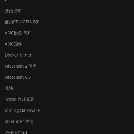
Bitdeer SealMiner A2 Pro Air
开始挖矿
Bitdeer SealMiner A2 Pro Hyd
使用CPU/GPU挖矿
Bitdeer SealMiner A3 Air
ASIC设备挖矿
Bitdeer SealMiner A3 Hydro
ASIC固件
Bitdeer SealMiner A3 Pro Air
Docker Miner
Bitdeer SealMiner A3 Pro Hydro
NiceHash支付率
Bitdeer SealMiner A4 Pro Air
NiceHash OS
Bitdeer SealMiner A4 Pro Hydro
算法
Bitdeer SealMiner A4 Ultra Hydro
收益能力计算器
Bitdeer SealMiner DL1 Air
Mining Hardware
Bitdeer SealMiner DL1 Hydro
Stratum生成器
Bitmain Antminer AL1
合作伙伴项目