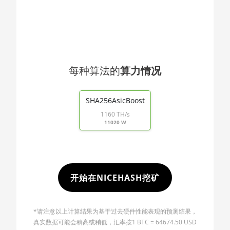
🇯🇴ㅤ JOD - JD
AMD RX 5600 XT 6GB
🇯🇵ㅤ JPY - ¥
AMD RX 570 16GB
🏳ㅤ KGS - сом
AMD RX 570 4GB
🇰🇭ㅤ KHR
AMD RX 570 8GB
每种算法的
算力情况
🇰🇲ㅤ KMF - CF
AMD RX 5700 8GB
End of interactive chart.
🏳ㅤ KPW - W
AMD RX 5700 XT 8GB
SHA256AsicBoost
1160 TH/s
🇰🇷ㅤ KRW - ₩
AMD RX 580 4GB
11020 W
🇰🇼ㅤ KWD - KD
AMD RX 580 8GB
🇰🇾ㅤ KYD - $
AMD RX 590 8GB
🇰🇿ㅤ KZT
AMD RX 6500 XT 4GB
开始在NICEHASH挖矿
🇱🇦ㅤ LAK - ₭
AMD RX 6600 8GB
🇱🇧ㅤ LBP - LB£
*请注意以上计算结果为基于过去硬件性能表现的预测结果，
AMD RX 6600 XT 8GB
真实数据可能会稍高或稍低，汇率按1 BTC = 64674.50 USD
🇱🇰ㅤ LKR - SLRs