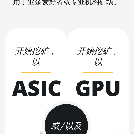
用于业余爱好者或专业机构矿场。
BITMAIN AntMiner S21 XP (270Th)
BITMAIN AntMiner S21 XP Hyd (473Th)
BITMAIN AntMiner S21 XP Immersion
(300Th)
BITMAIN AntMiner S21 XP+ Hyd (500Th)
开始挖矿，
开始挖矿，
BITMAIN AntMiner S21+ (216Th)
以
以
BITMAIN AntMiner S21+ Hyd (319Th)
ASIC
GPU
BITMAIN AntMiner S21e XP Hyd (430Th)
BITMAIN AntMiner S21e XP Hyd 3U
(860Th)
BITMAIN AntMiner S21j XP Hyd (495Th/s)
BITMAIN AntMiner S9
或/以及
BITMAIN AntMiner S9 SE