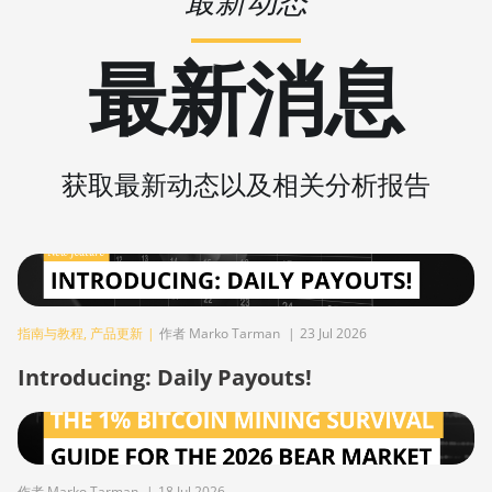
最新动态
BITMAIN AntMiner Z15 Pro
最新消息
BITMAIN AntMiner Z15e
BITMAIN AntMiner Z15j
BITMAIN Antminer S19 Hyd. (152Th)
获取最新动态以及相关分析报告
BITMAIN Antminer S19 Hydro (158Th)
BITMAIN Antminer S19 XP Hyd (255Th)
BITMAIN Antminer S19j (100TH)
BITMAIN Antminer S19j (90Th)
指南与教程
,
产品更新
|
作者 Marko Tarman
|
23 Jul 2026
BITMAIN Antminer S19j Pro (96Th)
Introducing: Daily Payouts!
BITMAIN Antminer S19j XP (151TH)
BITMAIN Antminer S19k Pro (120Th)
BITMAIN Antminer S23 (580Th)
作者 Marko Tarman
|
18 Jul 2026