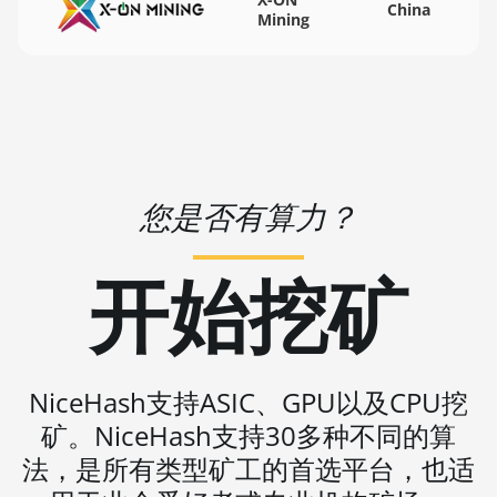
China
🇻🇺ㅤ VUV - Vt
Mining
BITMAIN AntMiner S19 Pro+ Hyd. (191Th)
🏳ㅤ WST - WS$
BITMAIN AntMiner S19 XP (140Th)
🇨🇫ㅤ XAF - FCFA
BITMAIN AntMiner S19 XP Hyd 3U (512Th)
🇦🇬ㅤ XCD - $
BITMAIN AntMiner S19 XP+ Hyd (279Th)
🏳ㅤ XDR - SDR
BITMAIN AntMiner S19j Pro (100Th)
您是否有算力？
🇨🇮ㅤ XOF - CFA
BITMAIN AntMiner S19j Pro (104Th)
🇵🇫ㅤ XPF - Fr
开始挖矿
BITMAIN AntMiner S19j Pro+ (120Th)
🇾🇪ㅤ YER - YR
BITMAIN AntMiner S19j Pro++ (125Th)
🇿🇦ㅤ ZAR - R
BITMAIN AntMiner S21 (200Th)
🇿🇲ㅤ ZMK - ZK
NiceHash支持ASIC、GPU以及CPU挖
BITMAIN AntMiner S21 Hyd. (335Th)
矿。NiceHash支持30多种不同的算
BITMAIN AntMiner S21 Immersion (301Th)
法，是所有类型矿工的首选平台，也适
BITMAIN AntMiner S21 Pro