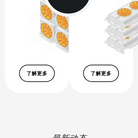
BITMAIN AntMiner S9i
BITMAIN AntMiner S9j
BITMAIN AntMiner S9k
BITMAIN AntMiner T15
BITMAIN AntMiner T17
BITMAIN AntMiner T17+
了解更多
了解更多
BITMAIN AntMiner T17e
BITMAIN AntMiner T9+
BITMAIN AntMiner Z11
BITMAIN AntMiner Z11e
BITMAIN AntMiner Z11j
BITMAIN AntMiner Z15