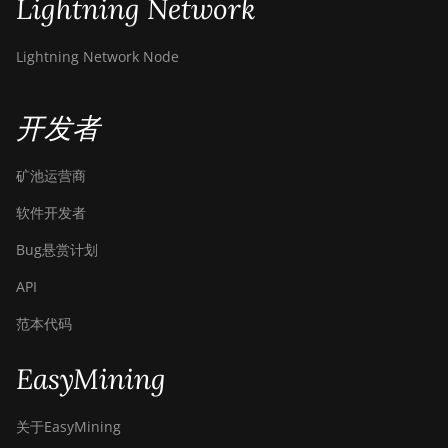
Lightning Network
Canaan Avalon Q
Lightning Network Node
Canaan Avalon Q
Canaan AvalonMiner 1047
开发者
Canaan AvalonMiner 1066
矿池运营商
Canaan Creative Avalon 1126 Pro
软件开发者
Canaan Creative Avalon 1146 Pro
Bug悬赏计划
Canaan Creative Avalon 1166 Pro
API
Canaan Creative Avalon 1246
范本代码
Canaan Creative Avalon 7
Canaan Creative Avalon 921
EasyMining
DesiweMiner K10Pro
关于EasyMining
DesiweMiner K10Ultra