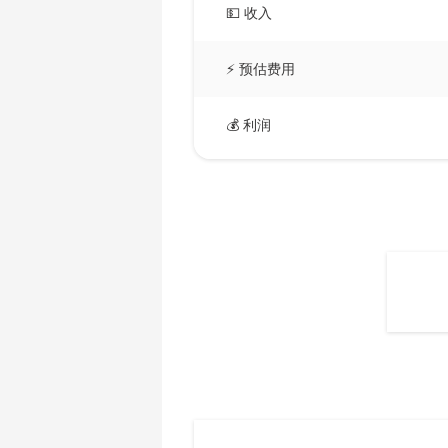
AMD CPU Ryzen 5 3600X
💵 收入
🇧🇲ㅤ BMD - $
AMD CPU Ryzen 5 3600XT
🇧🇳ㅤ BND - BN$
⚡ 预估费用
AMD CPU Ryzen 5 5600X
🇧🇴ㅤ BOB - Bs
AMD CPU Ryzen 5 7600X
💰 利润
🇧🇷ㅤ BRL - R$
AMD CPU Ryzen 7 1700
🏳ㅤ BSD - B$
AMD CPU Ryzen 7 1700X
🇧🇹ㅤ BTN - Nu.
AMD CPU Ryzen 7 1800X
🇧🇼ㅤ BWP
AMD CPU Ryzen 7 2700
🇧🇾ㅤ BYN
AMD CPU Ryzen 7 2700X
🇧🇿ㅤ BZD - BZ$
AMD CPU Ryzen 7 3700X
🇨🇦ㅤ CAD - CA$
AMD CPU Ryzen 7 3800X
🇨🇩ㅤ CDF
AMD CPU Ryzen 7 3800XT
🇨🇭ㅤ CHF
AMD CPU Ryzen 7 5700G