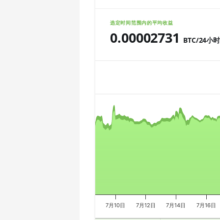
🇨🇱ㅤ CLP - CL$
AMD CPU Ryzen 7 5800X
选定时间范围内的平均收益
🇨🇴ㅤ COP - CO$
0.00002731
AMD CPU Ryzen 7 5800X3D
BTC/24小
🇨🇷ㅤ CRC - ₡
AMD CPU Ryzen 7 7800X3D
Chart
🏳ㅤ CUC - $
AMD CPU Ryzen 9 3900X
🇨🇻ㅤ CVE - CV$
AMD CPU Ryzen 9 3900XT
Combination chart with 3 data series.
🇨🇿ㅤ CZK - Kč
The chart has 2 X axes displaying Tim
AMD CPU Ryzen 9 3950X
The chart has 3 Y axes displaying valu
🇩🇯ㅤ DJF - Fdj
AMD CPU Ryzen 9 5900X
🇩🇰ㅤ DKK - Dkr
AMD CPU Ryzen 9 5950X
🇩🇴ㅤ DOP - RD$
AMD CPU Ryzen 9 7900X
🇩🇿ㅤ DZD - DA
AMD CPU Ryzen 9 7950X
🇪🇬ㅤ EGP
AMD CPU Threadripper 1900X
7月10日
7月12日
7月14日
7月16日
🇪🇷ㅤ ERN - Nfk
AMD CPU Threadripper 1920X