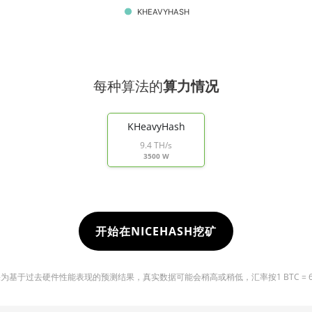
KHEAVYHASH
每种算法的
算力情况
KHeavyHash
9.4 TH/s
3500 W
开始在NICEHASH挖矿
基于过去硬件性能表现的预测结果，真实数据可能会稍高或稍低，汇率按1 BTC = 6491