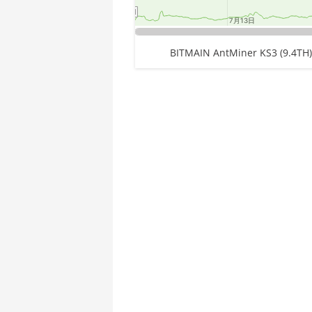
🇪🇹ㅤ ETB - Br
AMD CPU Threadripper 1950X
7月13日
7月13日
🏳ㅤ FJD - FJ$
AMD CPU Threadripper 2920X
End of interactive chart.
BITMAIN AntMiner KS3 (9.4TH)
🇫🇰ㅤ FKP - £
AMD CPU Threadripper 2950X
🇬🇪ㅤ GEL
AMD CPU Threadripper 2970WX
🇬🇭ㅤ GHS - GH₵
AMD CPU Threadripper 2990WX
Chart
🇬🇮ㅤ GIP - £
AMD CPU Threadripper 3960X
Pie chart with 1 slice.
🏳ㅤ GMD - D
AMD CPU Threadripper 3970X
🇬🇳ㅤ GNF - FG
AMD CPU Threadripper 3990X
🇬🇹ㅤ GTQ
AMD PRO W6800 32GB
🏳ㅤ GYD - GY$
AMD R9 380
🇭🇰ㅤ HKD - HK$
AMD R9 380X
🇭🇳ㅤ HNL
AMD R9 390