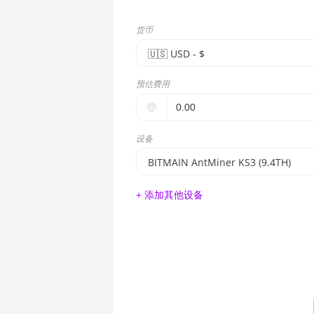
货币
🇺🇸ㅤ USD - $
🇪🇺ㅤ EUR - €
预估费用
🇺🇸ㅤ USD - $
🤑
🇨🇳ㅤ CNY - CN¥
设备
🇬🇧ㅤ GBP - £
BITMAIN AntMiner KS3 (9.4TH)
🇷🇺ㅤ RUB
BITMAIN AntMiner S17e (64Th)
+ 添加其他设备
- - -
AMD CPU EPYC 7302
🇦🇪ㅤ AED
AMD CPU EPYC 7352
🇦🇫ㅤ AFN - Af
AMD CPU EPYC 7402
🇦🇱ㅤ ALL
AMD CPU EPYC 7402P
🇦🇲ㅤ AMD