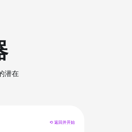
器
的潜在
⟲ 返回并开始