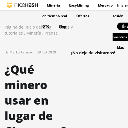
Minería
EasyMining
Mercado
Iniciar
en tiempo real
Ofertas
sesión
OTC
Blog
Úne
Página de inicio del blog
Guías y
tutoriales
,
Minería
,
Prensa
nosotros
Más
By Marko Tarman |
29 Oct 2020
¡No deje de visitarnos!
¿Qué
minero
usar en
lugar de