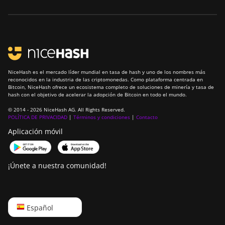
NiceHash es el mercado líder mundial en tasa de hash y uno de los nombres más
reconocidos en la industria de las criptomonedas. Como plataforma centrada en
Bitcoin, NiceHash ofrece un ecosistema completo de soluciones de minería y tasa de
hash con el objetivo de acelerar la adopción de Bitcoin en todo el mundo.
© 2014 - 2026 NiceHash AG. All Rights Reserved.
POLÍTICA DE PRIVACIDAD
|
Términos y condiciones
|
Contacto
Aplicación móvil
¡Únete a nuestra comunidad!
English
Español