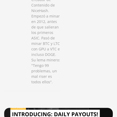
Contenido de
NiceHash.
Empezó a minar
en 2012, antes
de que salieran
los primeros
ASIC. Pasó de
minar BTC y LTC
con GPU a VTC e
incluso DOGE.
Su lema minero:
"Tengo 99
problemas, un
mal riser es
todos ellos".