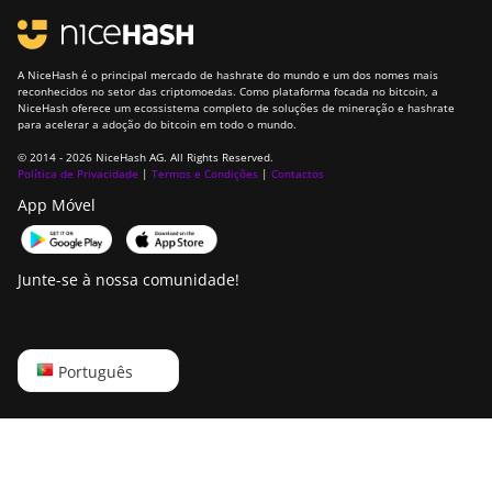
A NiceHash é o principal mercado de hashrate do mundo e um dos nomes mais
reconhecidos no setor das criptomoedas. Como plataforma focada no bitcoin, a
NiceHash oferece um ecossistema completo de soluções de mineração e hashrate
para acelerar a adoção do bitcoin em todo o mundo.
© 2014 - 2026 NiceHash AG. All Rights Reserved.
Política de Privacidade
|
Termos e Condições
|
Contactos
App Móvel
Junte-se à nossa comunidade!
English
Português
Русский
中文
Deutsch