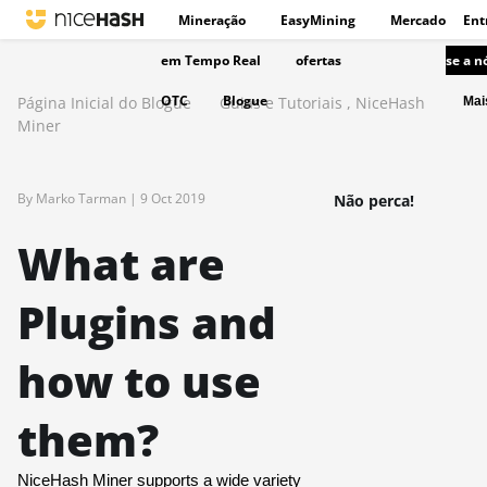
Mineração
EasyMining
Mercado
Ent
em Tempo Real
ofertas
se a n
OTC
Blogue
Página Inicial do Blogue
Guias e Tutoriais
,
NiceHash
Ma
Miner
By Marko Tarman |
9 Oct 2019
Não perca!
What are
Plugins and
how to use
them?
NiceHash Miner supports a wide variety 