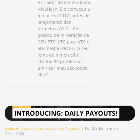
e criador de conteúdo da
NiceHash. Ele começou a
minar em 2012, antes do
lançamento dos
primeiros ASICs. Ele
passou de mineração de
GPU BTC, LTC para VTC e
até mesmo DOGE. O seu
lema de mineração:
"Tenho 99 problemas,
um riser mau são todos
eles".
Guias e Tutoriais
,
Atualizações de Produtos
|
Por Marko Tarman
|
23 Jul 2026