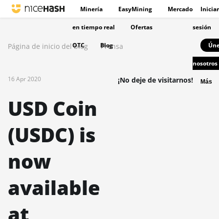
Minería
EasyMining
Mercado
Iniciar
en tiempo real
Ofertas
sesión
OTC
Blog
Úne
Página de inicio del blog
Prensa
nosotros
16 Apr 2020
¡No deje de visitarnos!
Más
USD Coin
(USDC) is
now
available
at