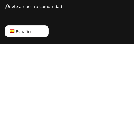
¡Únete a nuestra comunidad!
English
Español
Русский
中文
Deutsch
Português
Español
Français
日本語