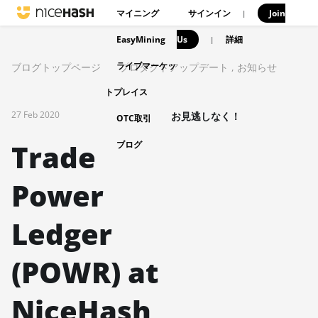
マイニング
サインイン
Join
|
EasyMining
Us
|
詳細
ライブマーケッ
ブログトップページ
プロダクトアップデート
,
お知らせ
トプレイス
27 Feb 2020
お見逃しなく！
OTC取引
Trade
ブログ
Power
Ledger
(POWR) at
NiceHash