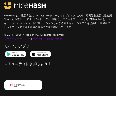
NiceHashは、世界有数のハッシュレートマーケットプレイスであり、暗号通貨業界で最も認
知された企業の1つです。ビットコインに特化したプラットフォームとしてNiceHashは、マ
イニング、ハッシュレートソリューションからなる完全なエコシステムを提供し、世界中で
ビットコインの普及を加速させることを目標としています。
© 2014 - 2026 NiceHash AG. All Rights Reserved.
プライバシーポリシー
|
利用規約
|
お問い合わせ
モバイルアプリ
コミュニティに参加しよう！
English
日本語
Русский
中文
Deutsch