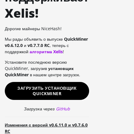
Xelis!
Дорогие майнеры NiceHash!
Мы рады объявить о выпуске
QuickMiner
v0.6.12.0
и
v0.7.7.0 RC
, теперь с
поддержкой
алгоритма Xelis
!
Установите последнюю версию
QuickMiner, загрузив
установщик
QuickMiner
в нашем центре загрузок.
ЗАГРУЗИТЬ УСТАНОВЩИК
QUICKMINER
Загрузка через
GitHub
Изменения с версий v0.6.11.0 и v0.7.6.0
RC