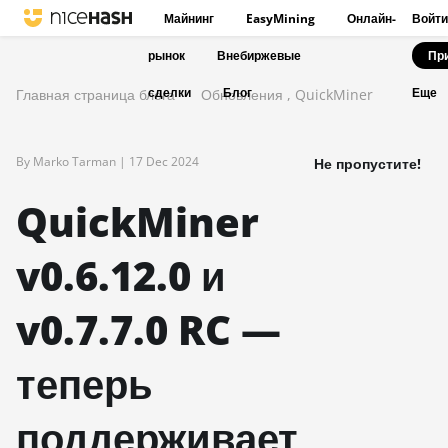
Майнинг
EasyMining
Онлайн-
Войти
рынок
Внебиржевые
Пр
сделки
Блог
Главная страница блога
Обновления
,
QuickMiner
Еще
By Marko Tarman |
17 Dec 2024
Не пропустите!
QuickMiner
v0.6.12.0 и
v0.7.7.0 RC —
теперь
поддерживает