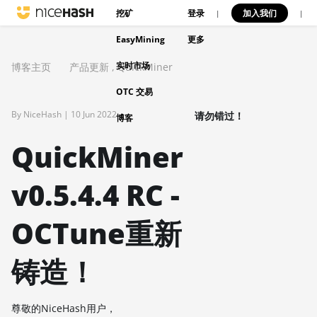
挖矿
登录
加入我们
|
|
EasyMining
更多
实时市场
博客主页
产品更新
,
QuickMiner
OTC 交易
By NiceHash |
10 Jun 2022
请勿错过！
博客
QuickMiner
v0.5.4.4 RC -
OCTune重新
铸造！
尊敬的NiceHash用户，