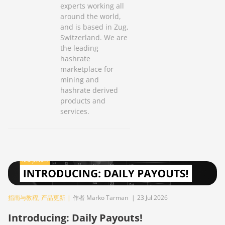
experts working all
around the world,
and is based in Zug,
Switzerland. We are
the leading
hashrate
marketplace for
mining and
hashrate derived
products and
services.
指南与教程
,
产品更新
|
作者 Marko Tarman
|
23 Jul 2026
Introducing: Daily Payouts!